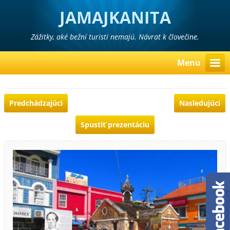
JAMAJKANITA
Zážitky, aké bežní turisti nemajú. Návrat k človečine.
Menu
Predchádzajúci
Nasledujúci
Spustiť prezentáciu