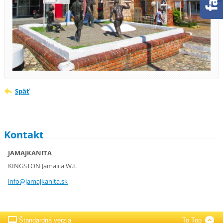
Späť
Kontakt
JAMAJKANITA
KINGSTON Jamaica W.I.
info@jam
ajkanita
.sk
Štandardná verzia
To Top