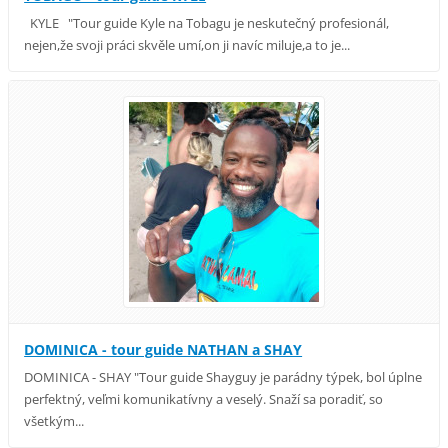
KYLE "Tour guide Kyle na Tobagu je neskutečný profesionál,
nejen,že svoji práci skvěle umí,on ji navíc miluje,a to je...
DOMINICA - tour guide NATHAN a SHAY
DOMINICA - SHAY "Tour guide Shayguy je parádny týpek, bol úplne
perfektný, veľmi komunikatívny a veselý. Snaží sa poradiť, so
všetkým...