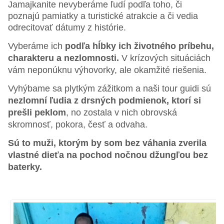
Jamajkanite nevyberáme ľudí podľa toho, či
poznajú pamiatky a turistické atrakcie a či vedia
odrecitovať dátumy z histórie.
Vyberáme ich
podľa hĺbky ich životného príbehu,
charakteru a nezlomnosti.
V krízových situáciách
vám neponúknu výhovorky, ale okamžité riešenia.
Vyhýbame sa plytkým zážitkom a naši tour guidi sú
nezlomní ľudia z drsných podmienok, ktorí si
prešli peklom
, no zostala v nich obrovská
skromnosť, pokora, česť a odvaha.
Sú to muži, ktorým by som bez váhania zverila
vlastné dieťa na pochod nočnou džungľou bez
baterky.