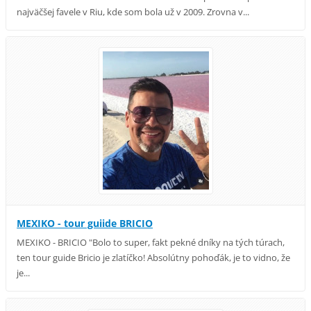
najväčšej favele v Riu, kde som bola už v 2009. Zrovna v...
MEXIKO - tour guiide BRICIO
MEXIKO - BRICIO "Bolo to super, fakt pekné dníky na tých túrach,
ten tour guide Bricio je zlatíčko! Absolútny pohoďák, je to vidno, že
je...