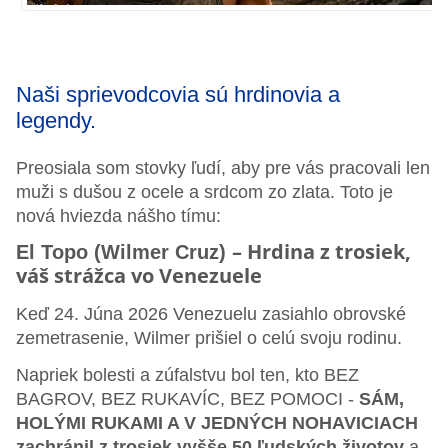
Naši sprievodcovia sú hrdinovia a
legendy.
Preosiala som stovky ľudí, aby pre vás pracovali len
muži s dušou z ocele a srdcom zo zlata. Toto je
nová hviezda nášho tímu:
– Hrdina z trosiek,
El Topo (Wilmer Cruz)
váš strážca vo Venezuele
Keď 24. Júna 2026 Venezuelu zasiahlo obrovské
zemetrasenie, Wilmer prišiel o celú svoju rodinu.
Napriek bolesti a zúfalstvu bol ten, kto BEZ
BAGROV, BEZ RUKAVÍC, BEZ POMOCI -
SÁM,
HOLÝMI RUKAMI A V JEDNÝCH NOHAVICIACH
zachránil z trosiek vyšše 50 ľudských životov
a