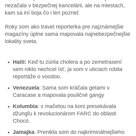
nezačala v bezpečnej kancelárii, ale na miestach,
kam sa iní boja čo i len pozrieť.
Roky som ako travel reporterka pre najznámejšie
magazíny úplne sama mapovala najnebezpečnejšie
lokality sveta.
Haiti:
Keď tu zúrila cholera a po zemetrasení
sem nikto nechcel ísť, ja som v uliciach robila
reportáže o voodoo.
Venezuela
: Sama som kráčala getami v
Caracase a mapovala pouličné gangy
Kolumbia
: s mačetou na koni presekávala
džungľu k revolucionárom FARC do oblasti
Chocó.
Jamajka
: Prenikla som do najkriminálnejšieho