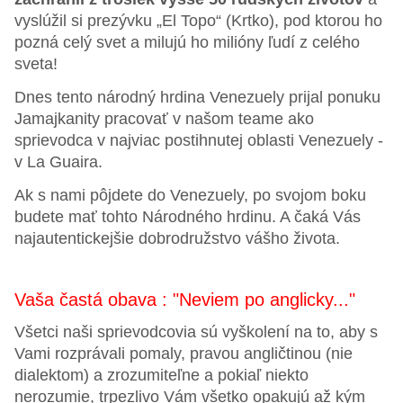
vyslúžil si prezývku „El Topo“ (Krtko), pod ktorou ho
pozná celý svet a milujú ho milióny ľudí z celého
sveta!
Dnes tento národný hrdina Venezuely prijal ponuku
Jamajkanity pracovať v našom teame ako
sprievodca v najviac postihnutej oblasti Venezuely -
v La Guaira.
Ak s nami pôjdete do Venezuely, po svojom boku
budete mať tohto Národného hrdinu. A čaká Vás
najautentickejšie dobrodružstvo vášho života.
Vaša častá obava : "Neviem po anglicky..."
Všetci naši sprievodcovia sú vyškolení na to, aby s
Vami rozprávali pomaly, pravou angličtinou (nie
dialektom) a zrozumiteľne a pokiaľ niekto
nerozumie, trpezlivo Vám všetko opakujú až kým