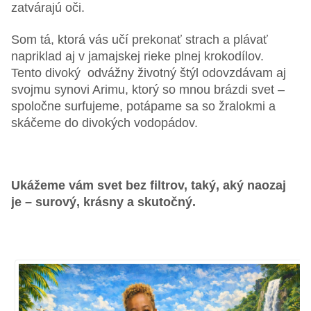
zatvárajú oči.
Som tá, ktorá vás učí prekonať strach a plávať
napriklad aj v jamajskej rieke plnej krokodílov.
Tento divoký odvážny životný štýl odovzdávam aj
svojmu synovi Arimu, ktorý so mnou brázdi svet –
spoločne surfujeme, potápame sa so žralokmi a
skáčeme do divokých vodopádov.
Ukážeme vám svet bez filtrov, taký, aký naozaj
je – surový, krásny a skutočný.