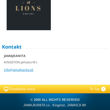
Kontakt
JAMAJKANITA
KINGSTON Jamaica W.I.
info@jam
ajkanita
.sk
Štandardná verzia
To Top
© 2000 ALL RIGHTS RESERVED
JAMAJKANITA co., Kingston, JAMAICA WI.