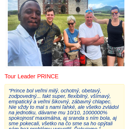
Tour Leader
PRINCE
"Prince bol veľmi milý, ochotný, obetavý,
zodpovedný... fakt super, flexibilný, všímavý,
empatický a veľmi šikovný, zábavný chlapec.
Nie vždy to mal s nami ľahké, ale všetko zvládol
na jednotku, dávame mu 10/10, 1000000%
spokojnosť maximálna, aj sranda s ním bola, aj
sme pokecali, všetko na čo sme sa ho opýtali
nám bez problému vysvetlil. Ďakujeme."