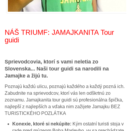
NÁŠ TRIUMF: JAMAJKANITA Tour
guidi
Sprievodcovia, ktorí s vami neletia zo
Slovenska... Naši tour guidi sa narodili na
Jamajke a žijú tu.
Poznajú každú ulicu, poznajú každého a každý pozná ich.
Zabudnite na sprievodcov, ktorí vás len odškrtnú zo
zoznamu. Jamajkanita tour guidi sú profesionálna špička,
najlepší z najlepších a vďaka nim zažijete Jamajku BEZ
TURISTICKÉHO POZLÁTKA
Konexie, ktoré si nekúpite:
Kým ostatní turisti stoja v
rade pred múzeom Boba Marleyho, vy sa prechádzate