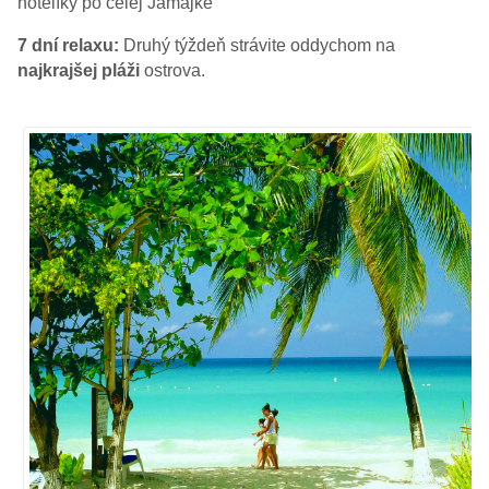
hotelíky po celej Jamajke
7 dní relaxu:
Druhý týždeň strávite oddychom na
najkrajšej pláži
ostrova.