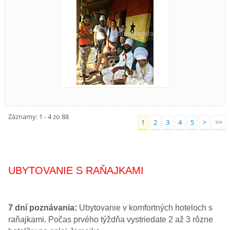
Záznamy: 1 - 4 zo 88
1
2
3
4
5
>
>>
UBYTOVANIE S RAŇAJKAMI
7 dní poznávania:
Ubytovanie v komfortných hoteloch s
raňajkami. Počas prvého týždňa vystriedate 2 až 3 rôzne