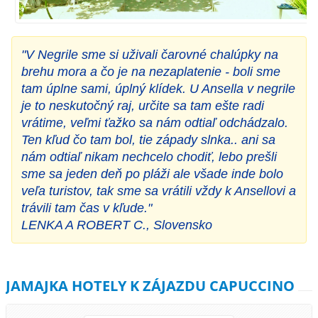
"V Negrile sme si uživali čarovné chalúpky na
brehu mora a čo je na nezaplatenie - boli sme
tam úplne sami, úplný klídek. U Ansella v negrile
je to neskutočný raj, určite sa tam ešte radi
vrátime, veľmi ťažko sa nám odtiaľ odchádzalo.
Ten kľud čo tam bol, tie západy slnka.. ani sa
nám odtiaľ nikam nechcelo chodiť, lebo prešli
sme sa jeden deň po pláži ale všade inde bolo
veľa turistov, tak sme sa vrátili vždy k Ansellovi a
trávili tam čas v kľude."
LENKA A ROBERT C., Slovensko
JAMAJKA HOTELY K ZÁJAZDU CAPUCCINO