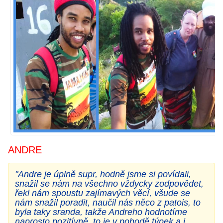
ANDRE
"
Andre je úplně supr, hodně jsme si povídali,
snažil se nám na všechno vždycky zodpovědet,
řekl nám spoustu zajímavých věcí, všude se
nám snažil poradit, naučil nás něco z patois, to
byla taky sranda, takže Andreho hodnotíme
naprosto pozitívně, to je v pohodě týpek a i