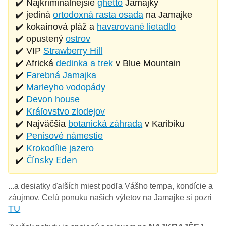
✔️ Najkriminálnejšie
ghetto
Jamajky
✔️ jediná
ortodoxná rasta osada
na Jamajke
✔️ kokaínová pláž a
havarované lietadlo
✔️ opustený
ostrov
✔️ VIP
Strawberry Hill
✔️ Africká
dedinka a trek
v Blue Mountain
✔️
Farebná Jamajka
✔️
Marleyho vodopády
✔️
Devon house
✔️
Kráľovstvo zlodejov
✔️ Najväčšia
botanická záhrada
v Karibiku
✔️
Penisové námestie
✔️
Krokodílie jazero
✔️
Čínsky Eden
...a desiatky ďalších miest podľa Vášho tempa, kondície a
záujmov. Celú ponuku našich výletov na Jamajke si pozri
TU