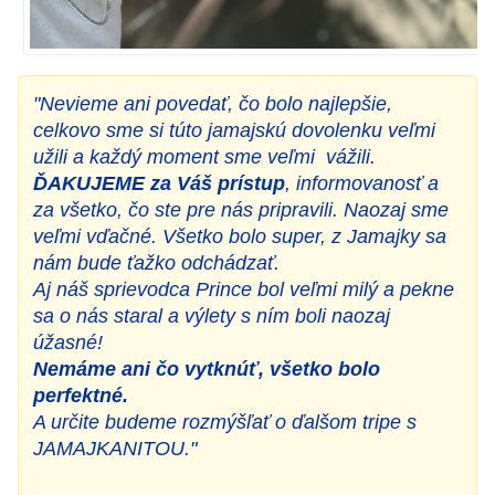
"Nevieme ani povedať, čo bolo najlepšie,
celkovo sme si túto jamajskú dovolenku veľmi
užili a každý moment sme veľmi vážili.
ĎAKUJEME za Váš prístup
, informovanosť a
za všetko, čo ste pre nás pripravili. Naozaj sme
veľmi vďačné. Všetko bolo super, z Jamajky sa
nám bude ťažko odchádzať.
Aj náš sprievodca Prince bol veľmi milý a pekne
sa o nás staral a výlety s ním boli naozaj
úžasné!
Nemáme ani čo vytknúť, všetko bolo
perfektné.
A určite budeme rozmýšľať o ďalšom tripe s
JAMAJKANITOU."