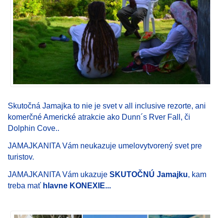
Skutočná Jamajka to nie je svet v all inclusive rezorte, ani
komerčné Americké atrakcie ako Dunn´s Rver Fall, či
Dolphin Cove..
JAMAJKANITA Vám neukazuje umelovytvorený svet pre
turistov.
JAMAJKANITA Vám ukazuje
SKUTOČNÚ Jamajku
, kam
treba mať
hlavne KONEXIE...