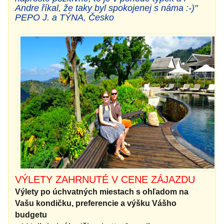
Andre říkal, že taky byl spokojenej s náma :-)"
PEPO J. a TÝNA, Česko
VÝLETY ZAHRNUTÉ V CENE ZÁJAZDU
Výlety po úchvatných miestach s ohľadom na
Vašu kondičku, preferencie a výšku Vášho
budgetu