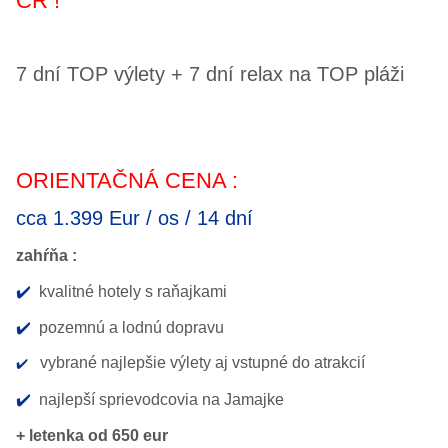
ČR !
7 dní TOP výlety + 7 dní relax na TOP pláži
ORIENTAČNÁ CENA :
cca 1.399 Eur / os / 14 dní
zahŕňa :
✔️
kvalitné hotely s raňajkami
✔️
pozemnú a lodnú dopravu
vybrané najlepšie výlety aj vstupné do atrakcií
✔️
✔️
najlepší sprievodcovia na Jamajke
+ letenka od 650 eur