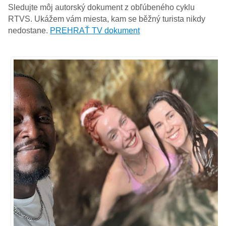
Sledujte môj autorský dokument z obľúbeného cyklu
RTVS. Ukážem vám miesta, kam se běžný turista nikdy
nedostane.
PREHRAŤ TV dokument