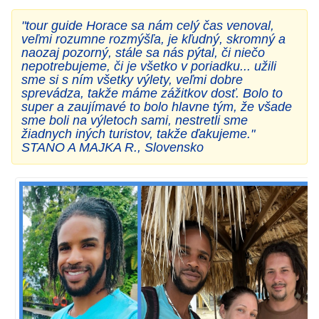
"tour guide Horace sa nám celý čas venoval,
veľmi rozumne rozmýšľa, je kľudný, skromný a
naozaj pozorný, stále sa nás pýtal, či niečo
nepotrebujeme, či je všetko v poriadku... užili
sme si s ním všetky výlety, veľmi dobre
sprevádza, takže máme zážitkov dosť. Bolo to
super a zaujímavé to bolo hlavne tým, že všade
sme boli na výletoch sami, nestretli sme
žiadnych iných turistov, takže ďakujeme."
STANO A MAJKA R., Slovensko