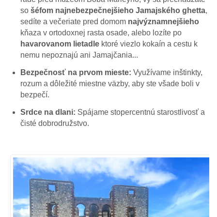
so
šéfom najnebezpečnejšieho Jamajského ghetta
,
sedíte a večeriate pred domom
najvýznamnejšieho
kňaza v ortodoxnej rasta osade, alebo lozíte po
havarovanom lietadle
ktoré viezlo kokaín a cestu k
nemu nepoznajú ani Jamajčania...
Bezpečnosť na prvom mieste:
Využívame inštinkty,
rozum a dôležité miestne väzby, aby ste všade boli v
bezpečí.
Srdce na dlani:
Spájame stopercentnú starostlivosť a
čisté dobrodružstvo.