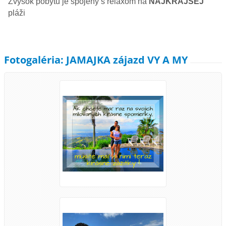
Zvyšok pobytu je spojený s relaxom na
NAJKRAJŠEJ
pláži
Fotogaléria: JAMAJKA zájazd VY A MY