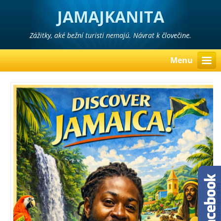
JAMAJKANITA
Zážitky, aké bežní turisti nemajú. Návrat k človečine.
Menu