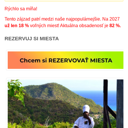
Rýchlo sa míňa!
Tento zájzad patrí medzi naše najpopulárnejšie. Na 2027
už len 18 %
voľných miest! Aktuálna obsadenosť je
82 %.
REZERVUJ SI MIESTA