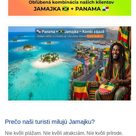
Prečo naši turisti milujú Jamajku?
Nie kvôli plážam. Nie kvôli atrakciám. Nie kvôli prírode.