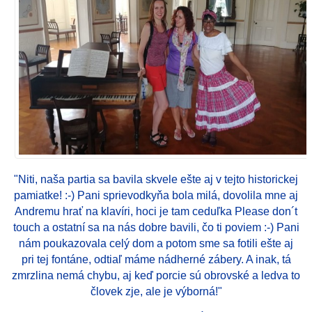
"Niti, naša partia sa bavila skvele ešte aj v tejto historickej
pamiatke! :-) Pani sprievodkyňa bola milá, dovolila mne aj
Andremu hrať na klavíri, hoci je tam ceduľka Please don´t
touch a ostatní sa na nás dobre bavili, čo ti poviem :-) Pani
nám poukazovala celý dom a potom sme sa fotili ešte aj
pri tej fontáne, odtiaľ máme nádherné zábery. A inak, tá
zmrzlina nemá chybu, aj keď porcie sú obrovské a ledva to
človek zje, ale je výborná!"