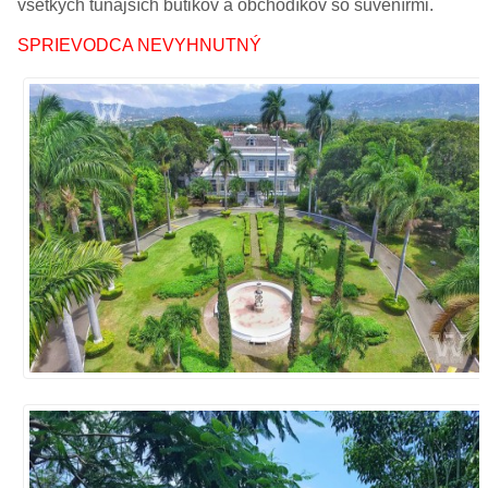
všetkých tunajších butikov a obchodíkov so suvenírmi.
SPRIEVODCA NEVYHNUTNÝ