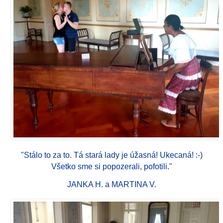
"Stálo to za to. Tá stará lady je úžasná! Ukecaná! :-)
Všetko sme si popozerali, pofotili."
JANKA H. a MARTINA V.