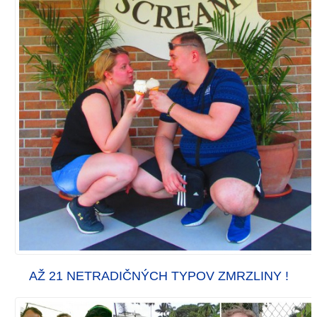
AŽ 21 NETRADIČNÝCH TYPOV ZMRZLINY !