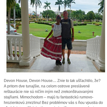
Devon House, Devon House.... Znie to tak ušľachtilo, že?
A pritom dve tunajšie, na celom ostrove preslávené
reštaurácie nie sú ničím iným než zrekonštruovanými
stajňami. Mimochodom – majú tu fantastickú rumovo-
hrozienkovú zmrzlinu! Bez problémov vás s ňou vpustia do