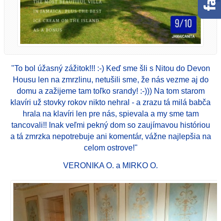
"To bol úžasný zážitok!!! :-) Keď sme šli s Nitou do Devon
Housu len na zmrzlinu, netušili sme, že nás vezme aj do
domu a zažijeme tam toľko srandy! :-))) Na tom starom
klavíri už stovky rokov nikto nehral - a zrazu tá milá babča
hrala na klavíri len pre nás, spievala a my sme tam
tancovali!! Inak veľmi pekný dom so zaujímavou históriou
a tá zmrzka nepotrebuje ani komentár, vážne najlepšia na
celom ostrove!"
VERONIKA O. a MIRKO O.