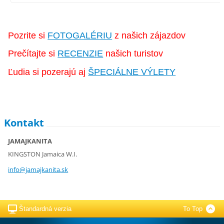
Pozrite si
FOTOGALÉRIU
z našich zájazdov
Prečítajte si
RECENZIE
našich turistov
Ľudia si pozerajú aj
ŠPECIÁLNE VÝLETY
Kontakt
JAMAJKANITA
KINGSTON Jamaica W.I.
info@jam
ajkanita
.sk
Štandardná verzia
To Top