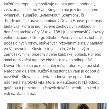
každú metropolu symbolizuje nejaká pamätihodnosť,
zviazaná s históriu. A ani Kingston nie je v tomto smere
výnimkou. Tunajšou „ejfelovkou“, „kremľom“, či
„hradčanmi“ je práve spomínaný Devon House, prekrásna
biela vila, ktorá je jedinečným zachovalým príkladom
domácej architektúry. V roku 1881 ju dal postaviť židovský
veľkoobchodník George Stiebel. Povráva sa, že zbohatol
počas dlhých rokov, strávených ryžovaním zlata v baniach
vo Venezuele... Ktovie. Isté je len to, že bol prvým
černošským milionárom v celej karibskej oblasti. Po jeho
smrti dom začal rapídne chátrať a tak ho odkúpil štát.
Devon House sa po rozsiahlej reštaurátorskej práci stal
Národnou galériou. Každý Kingstončan vám ju odporučí
navštíviť. Slovami sa nedá hodnoverne opísať táto
nádherná starobylá vila, ktorá je v súčasnosti Národnou
galériou a primerane ju človek dokáže oceniť, len keď ju
vidí na vlastné oči.