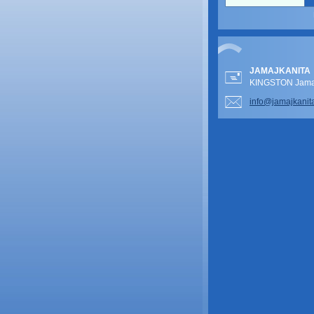
JAMAJKANITA
KINGSTON Jamai
info@jam
ajkanit