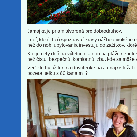
Jamajka je priam stvorená pre dobrodruhov.
Ľudí, ktorí chcú spoznávať krásy nášho divokého o
než do nóbl ubytovania investujú do zážitkov, ktoré
Kto je celý deň na výletoch, alebo na pláži, nepotr
než čistú, bezpečnú, komfortnú izbu, kde sa môže
Veď kto by už len na dovolenke na Jamajke ležal c
pozeral telku s 80.kanálmi ?