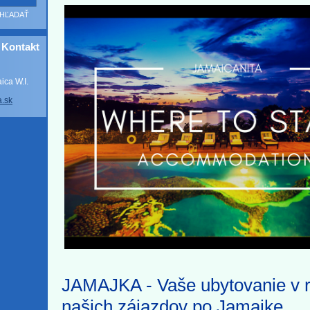
Kontakt
ca W.I.
a
.sk
JAMAJKA - Vaše ubytovanie v 
našich zájazdov po Jamajke