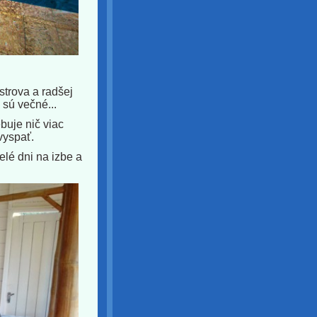
strova a radšej
 sú večné...
ebuje nič viac
 vyspať.
elé dni na izbe a