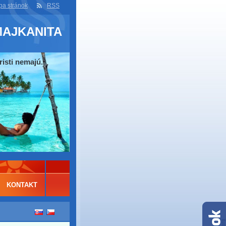
a stránok
RSS
MAJKANITA
risti nemajú.
KONTAKT