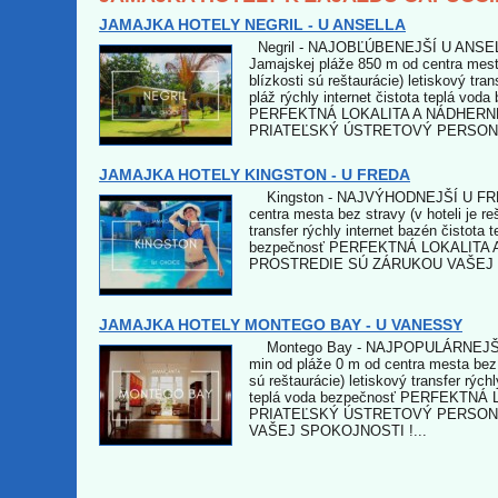
JAMAJKA HOTELY NEGRIL - U ANSELLA
Negril - NAJOBĽÚBENEJŠÍ U ANSE
Jamajskej pláže 850 m od centra mest
blízkosti sú reštaurácie) letiskový tra
pláž rýchly internet čistota teplá vod
PERFEKTNÁ LOKALITA A NÁDHERN
PRIATEĽSKÝ ÚSTRETOVÝ PERSONÁ
JAMAJKA HOTELY KINGSTON - U FREDA
Kingston - NAJVÝHODNEJŠÍ U FR
centra mesta bez stravy (v hoteli je re
transfer rýchly internet bazén čistota 
bezpečnosť PERFEKTNÁ LOKALITA
PROSTREDIE SÚ ZÁRUKOU VAŠEJ S
JAMAJKA HOTELY MONTEGO BAY - U VANESSY
Montego Bay - NAJPOPULÁRNEJŠ
min od pláže 0 m od centra mesta bez 
sú reštaurácie) letiskový transfer rýchl
teplá voda bezpečnosť PERFEKTNÁ 
PRIATEĽSKÝ ÚSTRETOVÝ PERSON
VAŠEJ SPOKOJNOSTI !...