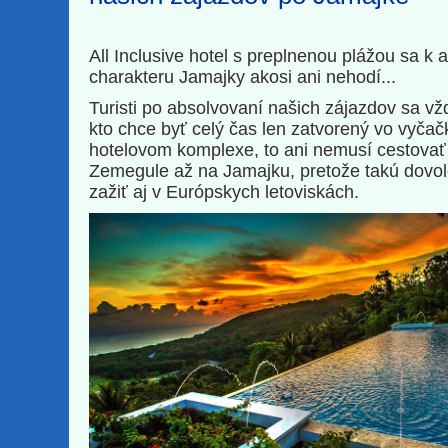
All Inclusive hotel s preplnenou plážou sa k 
charakteru Jamajky akosi ani nehodí...
Turisti po absolvovaní našich zájazdov sa vž
kto chce byť celý čas len zatvorený vo vyča
hotelovom komplexe, to ani nemusí cestovať
Zemegule až na Jamajku, pretože takú dovo
zažiť aj v Európskych letoviskách.