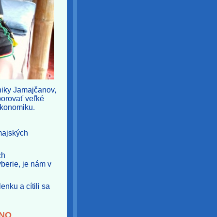
iky Jamajčanov,
porovať veľké
ekonomiku.
majských
ch
yberie, je nám v
enku a cítili sa
INO