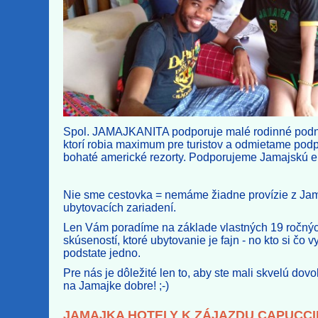
Spol. JAMAJKANITA podporuje malé rodinné podn
ktorí robia maximum pre turistov a odmietame pod
bohaté americké rezorty. Podporujeme Jamajskú 
Nie sme cestovka = nemáme žiadne provízie z Ja
ubytovacích zariadení.
Len Vám poradíme na základe vlastných 19 ročný
skúseností,
ktoré ubytovanie je fajn - no kto si čo v
podstate jedno.
Pre nás je dôležité len to, aby ste mali skvelú dovol
na Jamajke dobre! ;-)
JAMAJKA HOTELY K ZÁJAZDU CAPUCC