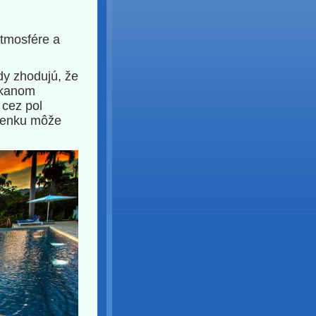
atmosfére a
dy zhodujú, že
čkanom
 cez pol
lenku môže