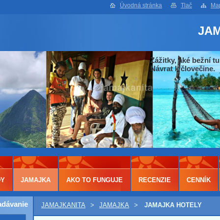
Úvodná stránka
Tlač
Map
JA
Zážitky, aké bežní tu
Návrat k človečine.
DY
JAMAJKA
AKO TO FUNGUJE
RECENZIE
CENNÍK
adávanie
JAMAJKANITA
>
JAMAJKA
>
JAMAJKA HOTELY