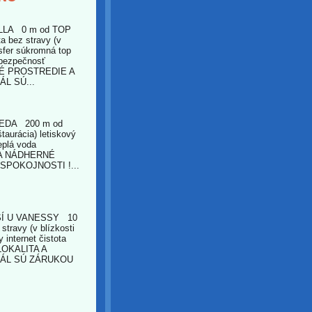
LLA 0 m od TOP
a bez stravy (v
nsfer súkromná top
a bezpečnosť
É PROSTREDIE A
L SÚ...
EDA 200 m od
štaurácia) letiskový
teplá voda
 A NÁDHERNÉ
POKOJNOSTI !...
Í U VANESSY 10
stravy (v blízkosti
y internet čistota
LOKALITA A
ÁL SÚ ZÁRUKOU