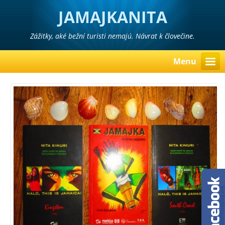
JAMAJKANITA
Zážitky, aké bežní turisti nemajú. Návrat k človečine.
Menu