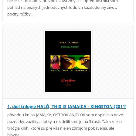
nie je cestopisom v pravom slova zmysle - uprednostnila som
pohľad na bežných jednoduchých ľudí, ich každodenný život,
pocity, túžby,...
1. diel trilógie HALÓ, THIS IS JAMAICA - KINGSTON (2011)
pôvodnú knihu JAMAJKA, OSTROV ANJELOV som doplnila o nové
poznatky, zážitky a fotky a rozdelili sme ju na 3 časti. Tak vznikla
trilógia kníh, ktoré sú pre vás nielen zdrojom pobavenia, ale
hlavne...