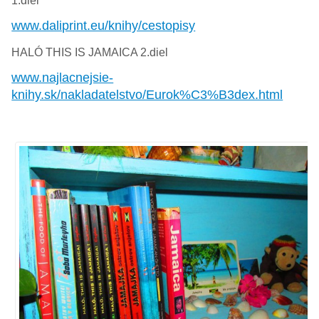
1.diel
www.daliprint.eu/knihy/cestopisy
HALÓ THIS IS JAMAICA 2.diel
www.najlacnejsie-
knihy.sk/nakladatelstvo/Eurok%C3%B3dex.html