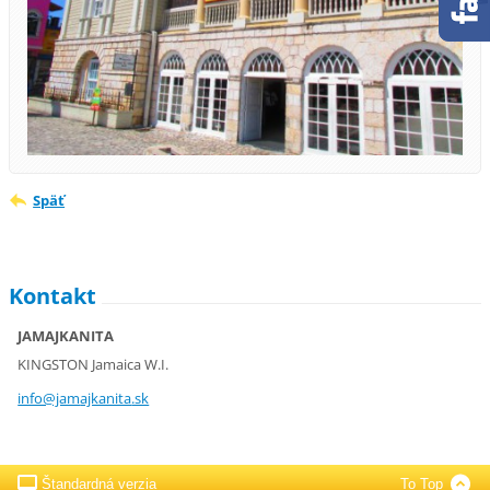
Späť
Kontakt
JAMAJKANITA
KINGSTON Jamaica W.I.
info@jam
ajkanita
.sk
Štandardná verzia
To Top