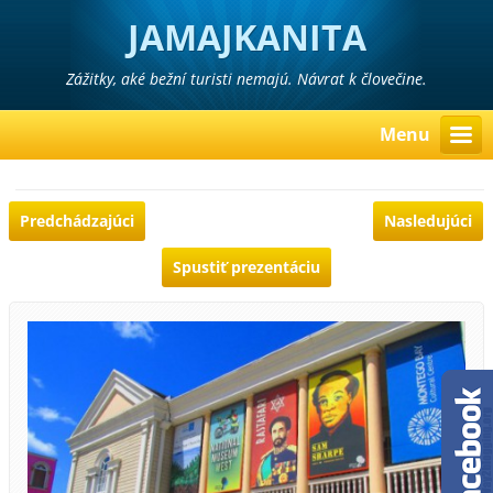
JAMAJKANITA
Zážitky, aké bežní turisti nemajú. Návrat k človečine.
Menu
Predchádzajúci
Nasledujúci
Spustiť prezentáciu