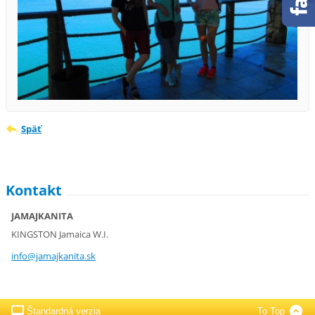
Späť
Kontakt
JAMAJKANITA
KINGSTON Jamaica W.I.
info@jam
ajkanita
.sk
Štandardná verzia
To Top