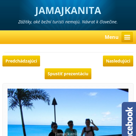
JAMAJKANITA
Zážitky, aké bežní turisti nemajú. Návrat k človečine.
Menu
Predchádzajúci
Nasledujúci
Spustiť prezentáciu