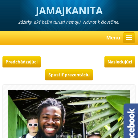
JAMAJKANITA
Zážitky, aké bežní turisti nemajú. Návrat k človečine.
Menu
Predchádzajúci
Nasledujúci
Spustiť prezentáciu