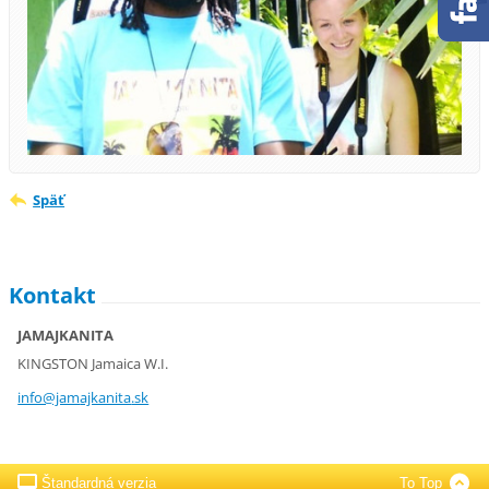
Späť
Kontakt
JAMAJKANITA
KINGSTON Jamaica W.I.
info@jam
ajkanita
.sk
Štandardná verzia
To Top