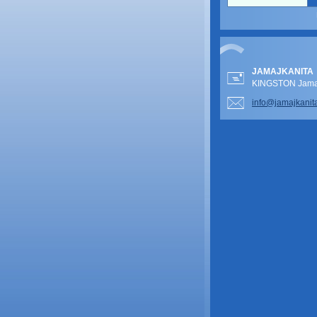
JAMAJKANITA
KINGSTON Jamai
info@jam
ajkanit