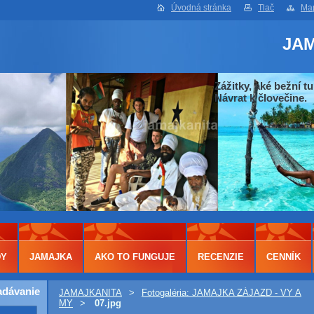
Úvodná stránka
Tlač
Map
JA
Zážitky, aké bežní tu
Návrat k človečine.
DY
JAMAJKA
AKO TO FUNGUJE
RECENZIE
CENNÍK
adávanie
JAMAJKANITA
>
Fotogaléria: JAMAJKA ZÁJAZD - VY A
MY
>
07.jpg