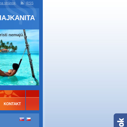
a stránok
RSS
MAJKANITA
risti nemajú.
KONTAKT