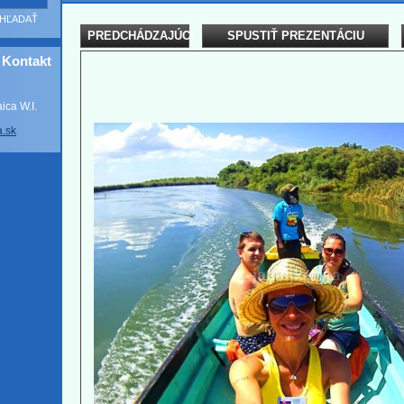
PREDCHÁDZAJÚCI
SPUSTIŤ PREZENTÁCIU
Kontakt
ca W.I.
a
.sk