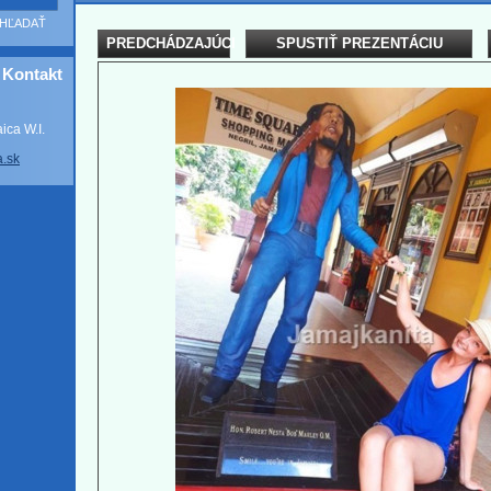
PREDCHÁDZAJÚCI
SPUSTIŤ PREZENTÁCIU
Kontakt
ca W.I.
a
.sk