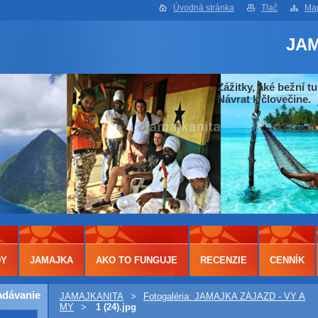
Úvodná stránka
Tlač
Map
JA
Zážitky, aké bežní tu
Návrat k človečine.
DY
JAMAJKA
AKO TO FUNGUJE
RECENZIE
CENNÍK
adávanie
JAMAJKANITA
>
Fotogaléria: JAMAJKA ZÁJAZD - VY A
MY
>
1 (24).jpg