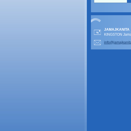
JAMAJKANITA
KINGSTON Jamai
info@jam
ajkanit