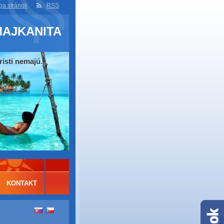
a stránok
RSS
MAJKANITA
risti nemajú.
KONTAKT