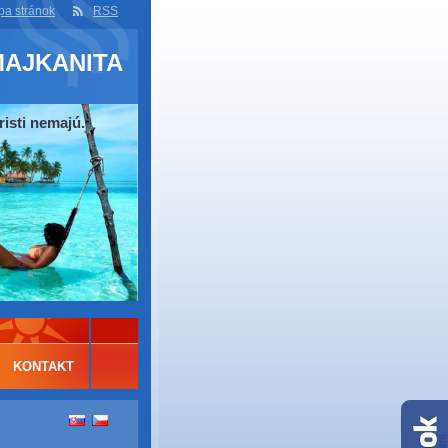
a stránok
RSS
MAJKANITA
risti nemajú.
KONTAKT