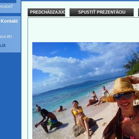
PREDCHÁDZAJÚCI
SPUSTIŤ PREZENTÁCIU
Kontakt
ca W.I.
a
.sk