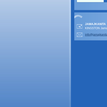
JAMAJKANITA
KINGSTON Jamai
info@jam
ajkanit