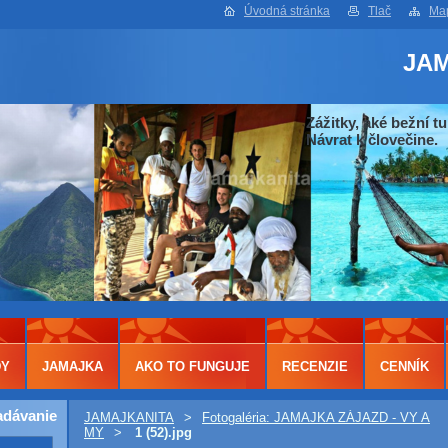
Úvodná stránka
Tlač
Map
JA
Zážitky, aké bežní tu
Návrat k človečine.
DY
JAMAJKA
AKO TO FUNGUJE
RECENZIE
CENNÍK
adávanie
JAMAJKANITA
>
Fotogaléria: JAMAJKA ZÁJAZD - VY A
MY
>
1 (52).jpg