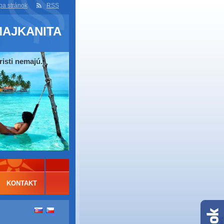
a stránok
RSS
MAJKANITA
risti nemajú.
KONTAKT