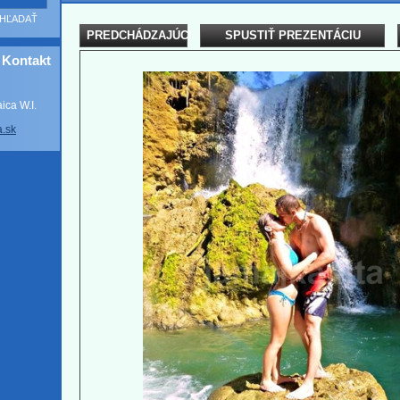
PREDCHÁDZAJÚCI
SPUSTIŤ PREZENTÁCIU
Kontakt
ca W.I.
a
.sk