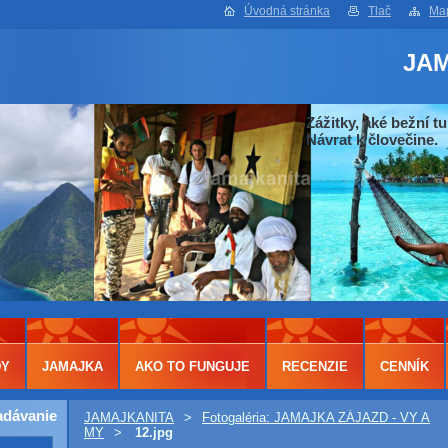
Úvodná stránka
Tlač
Map
JA
Zážitky, aké bežní tu
Návrat k človečine.
DY
JAMAJKA
AKO TO FUNGUJE
RECENZIE
CENNÍK
adávanie
JAMAJKANITA
>
Fotogaléria: JAMAJKA ZÁJAZD - VY A
MY
>
12.jpg