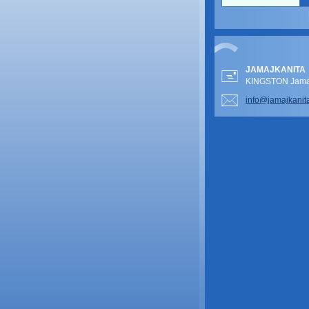
JAMAJKANITA
KINGSTON Jamai
info@jam
ajkanit