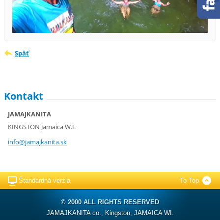
Späť
Kontakt
JAMAJKANITA
KINGSTON Jamaica W.I.
info@jam
ajkanita
.sk
Štandardná verzia
To Top
© 2000 ALL RIGHTS RESERVED
JAMAJKANITA co., Kingston, JAMAICA WI.