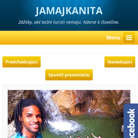
JAMAJKANITA
Zážitky, aké bežní turisti nemajú. Návrat k človečine.
Menu
Predchádzajúci
Nasledujúci
Spustiť prezentáciu