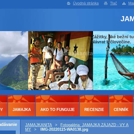
Úvodná stránka
Tlač
Map
JA
Zážitky, aké bežní tu
Návrat k človečine.
DY
JAMAJKA
AKO TO FUNGUJE
RECENZIE
CENNÍK
adávanie
JAMAJKANITA
>
Fotogaléria: JAMAJKA ZÁJAZD - VY A
MY
>
IMG-20220115-WA0138.jpg