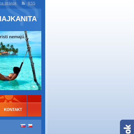
a stránok
RSS
MAJKANITA
risti nemajú.
KONTAKT