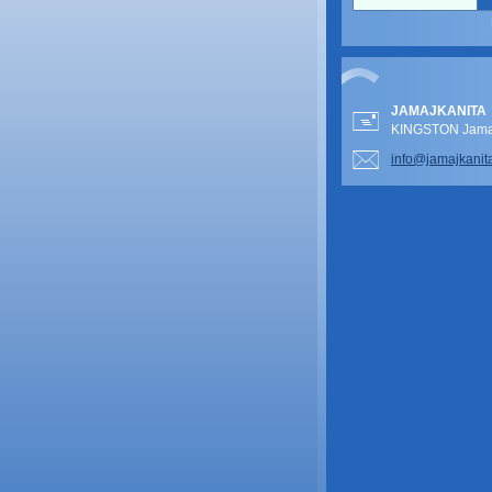
JAMAJKANITA
KINGSTON Jamai
info@jam
ajkanit