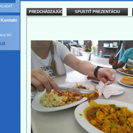
PREDCHÁDZAJÚCI
SPUSTIŤ PREZENTÁCIU
Kontakt
ca W.I.
a
.sk