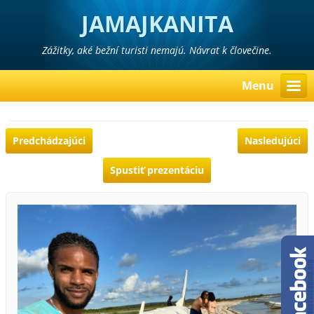
JAMAJKANITA
Zážitky, aké bežní turisti nemajú. Návrat k človečine.
Menu
Predchádzajúci
Nasledujúci
Spustiť prezentáciu