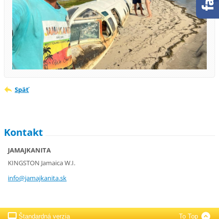
Späť
Kontakt
JAMAJKANITA
KINGSTON Jamaica W.I.
info@jam
ajkanita
.sk
Štandardná verzia
To Top