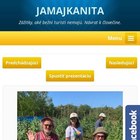
JAMAJKANITA
Zážitky, aké bežní turisti nemajú. Návrat k človečine.
Menu
Predchádzajúci
Nasledujúci
Spustiť prezentáciu