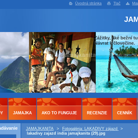
Úvodná stránka
Tlač
Map
JA
Zážitky, aké bežní tu
Návrat k človečine.
DY
JAMAJKA
AKO TO FUNGUJE
RECENZIE
CENNÍK
adávanie
JAMAJKANITA
>
Fotogaléria: LAKADIVY zájazd
>
lakadivy zajazd india jamajkanita (29).jpg