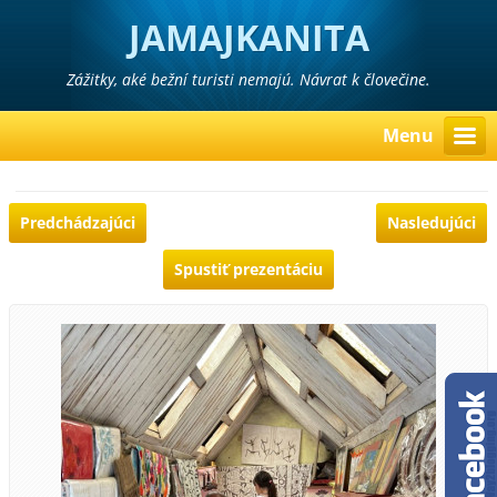
JAMAJKANITA
Zážitky, aké bežní turisti nemajú. Návrat k človečine.
Menu
Predchádzajúci
Nasledujúci
Spustiť prezentáciu