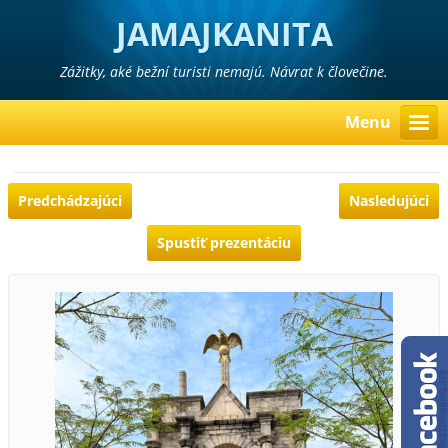
JAMAJKANITA
Zážitky, aké bežní turisti nemajú. Návrat k človečine.
Menu
Predchádzajúci
Nasledujúci
Spustiť prezentáciu