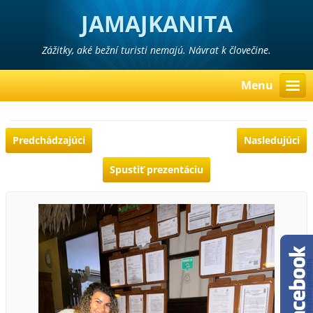
JAMAJKANITA
Zážitky, aké bežní turisti nemajú. Návrat k človečine.
Menu
Predchádzajúci
Nasledujúci
Spustiť prezentáciu