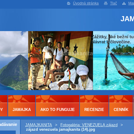
Úvodná stránka
Tlač
Map
JA
Zážitky, aké bežní tu
Návrat k človečine.
DY
JAMAJKA
AKO TO FUNGUJE
RECENZIE
CENNÍK
adávanie
JAMAJKANITA
>
Fotogaléria: VENEZUELA zájazd
>
zájazd venezuela jamajkanita (14).jpg