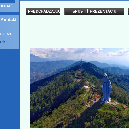
PREDCHÁDZAJÚCI
SPUSTIŤ PREZENTÁCIU
Kontakt
ca W.I.
a
.sk