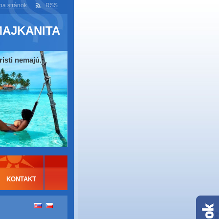
a stránok
RSS
MAJKANITA
risti nemajú.
KONTAKT