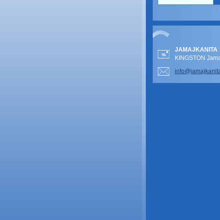
JAMAJKANITA
KINGSTON Jamai
info@jam
ajkanit