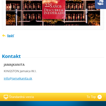
Späť
Kontakt
JAMAJKANITA
KINGSTON Jamaica W.I.
info@jam
ajkanita
.sk
Štandardná verzia
To Top