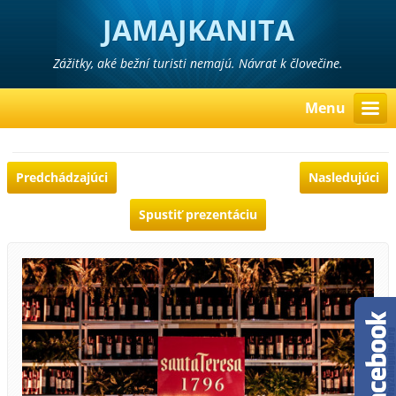
JAMAJKANITA
Zážitky, aké bežní turisti nemajú. Návrat k človečine.
Menu
Predchádzajúci
Nasledujúci
Spustiť prezentáciu