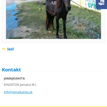
Späť
Kontakt
JAMAJKANITA
KINGSTON Jamaica W.I.
info@jam
ajkanita
.sk