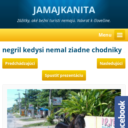
JAMAJKANITA
Zážitky, aké bežní turisti nemajú. Návrat k človečine.
Menu
negril kedysi nemal ziadne chodniky
Predchádzajúci
Nasledujúci
Spustiť prezentáciu