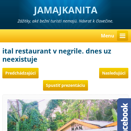
JAMAJKANITA
Zážitky, aké bežní turisti nemajú. Návrat k človečine.
Menu
ital restaurant v negrile. dnes uz
neexistuje
Predchádzajúci
Nasledujúci
Spustiť prezentáciu