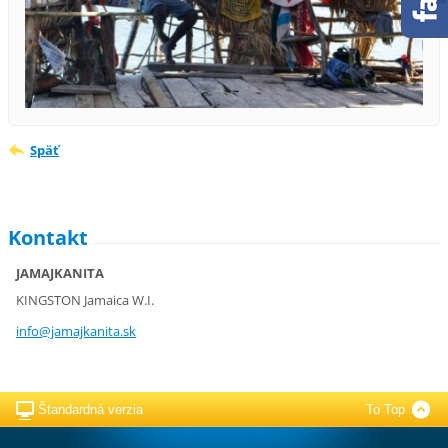
Späť
Kontakt
JAMAJKANITA
KINGSTON Jamaica W.I.
info@jam
ajkanita
.sk
Štandardná verzia
To Top