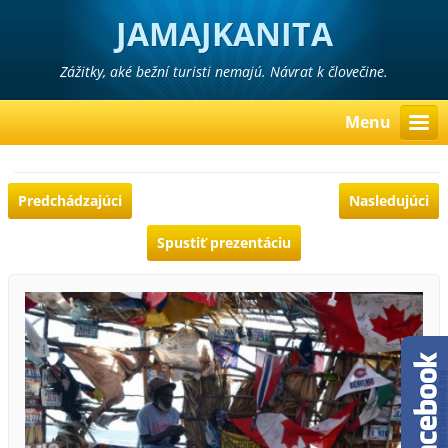
JAMAJKANITA
Zážitky, aké bežní turisti nemajú. Návrat k človečine.
Menu
Predchádzajúci
Nasledujúci
Spustiť prezentáciu