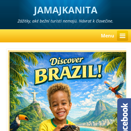
JAMAJKANITA
Zážitky, aké bežní turisti nemajú. Návrat k človečine.
Menu