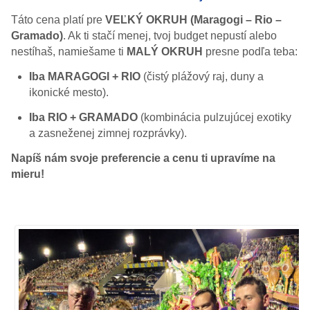
Táto cena platí pre
VEĽKÝ OKRUH (Maragogi – Rio –
Gramado)
. Ak ti stačí menej, tvoj budget nepustí alebo
nestíhaš, namiešame ti
MALÝ OKRUH
presne podľa teba:
Iba MARAGOGI + RIO
(čistý plážový raj, duny a
ikonické mesto).
Iba RIO + GRAMADO
(kombinácia pulzujúcej exotiky
a zasneženej zimnej rozprávky).
Napíš nám svoje preferencie a cenu ti upravíme na
mieru!