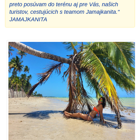
preto posúvam do terénu aj pre Vás, našich
turistov, cestujúcich s teamom Jamajkanita."
JAMAJKANITA