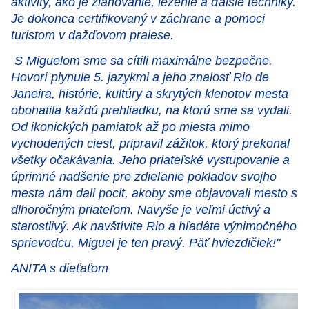
aktivity, ako je zlaňovanie, lezenie a ďalšie techniky.
Je dokonca certifikovaný v záchrane a pomoci
turistom v dažďovom pralese.
S Miguelom sme sa cítili maximálne bezpečne.
Hovorí plynule 5. jazykmi a jeho znalosť Rio de
Janeira, histórie, kultúry a skrytých klenotov mesta
obohatila každú prehliadku, na ktorú sme sa vydali.
Od ikonických pamiatok až po miesta mimo
vychodených ciest, pripravil zážitok, ktorý prekonal
všetky očakávania. Jeho priateľské vystupovanie a
úprimné nadšenie pre zdieľanie pokladov svojho
mesta nám dali pocit, akoby sme objavovali mesto s
dlhoročným priateľom. Navyše je veľmi úctivý a
starostlivý. Ak navštívite Rio a hľadáte výnimočného
sprievodcu, Miguel je ten pravý. Päť hviezdičiek!"
ANITA s dieťaťom