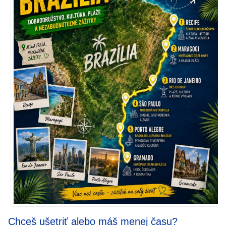
Chceš ušetriť alebo máš menej času?