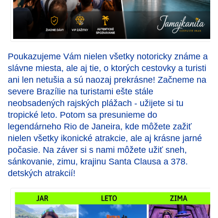
Poukazujeme Vám nielen všetky notoricky známe a
slávne miesta, ale aj tie, o ktorých cestovky a turisti
ani len netušia a sú naozaj prekrásne! Začneme na
severe Brazílie na turistami ešte stále
neobsadených rajských plážach - užijete si tu
tropické leto. Potom sa presunieme do
legendárneho Rio de Janeira, kde môžete zažiť
nielen všetky ikonické atrakcie, ale aj krásne jarné
počasie. Na záver si s nami môžete užiť sneh,
sánkovanie, zimu, krajinu Santa Clausa a 378.
detských atrakcií!