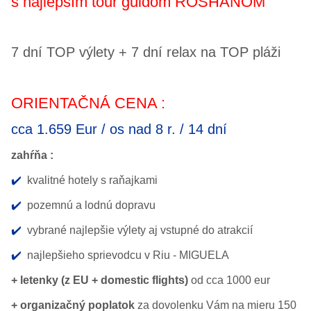
s najlepším tour guidom ROSHANOM
7 dní TOP výlety + 7 dní relax na TOP pláži
ORIENTAČNÁ CENA :
cca 1.659 Eur / os nad 8 r. / 14 dní
zahŕňa :
✔️
kvalitné hotely s raňajkami
✔️
pozemnú a lodnú dopravu
✔️
vybrané najlepšie výlety aj vstupné do atrakcií
✔️
najlepšieho sprievodcu v Riu - MIGUELA
+ letenky (z EU + domestic flights)
od cca 1000 eur
+ organizačný poplatok
za dovolenku Vám na mieru 150