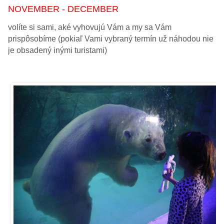
NOVEMBER - DECEMBER
volíte si sami, aké vyhovujú Vám a my sa Vám
prispôsobíme (pokiaľ Vami vybraný termín už náhodou nie
je obsadený inými turistami)