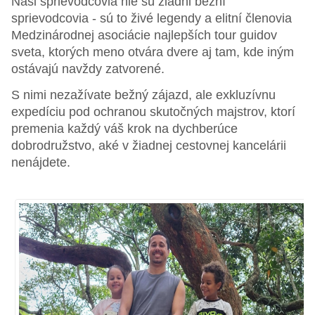
Naši sprievodcovia nie sú žiadni bežní
sprievodcovia - sú to živé legendy a elitní členovia
Medzinárodnej asociácie najlepších tour guidov
sveta, ktorých meno otvára dvere aj tam, kde iným
ostávajú navždy zatvorené.
S nimi nezažívate bežný zájazd, ale exkluzívnu
expedíciu pod ochranou skutočných majstrov, ktorí
premenia každý váš krok na dychberúce
dobrodružstvo, aké v žiadnej cestovnej kancelárii
nenájdete.