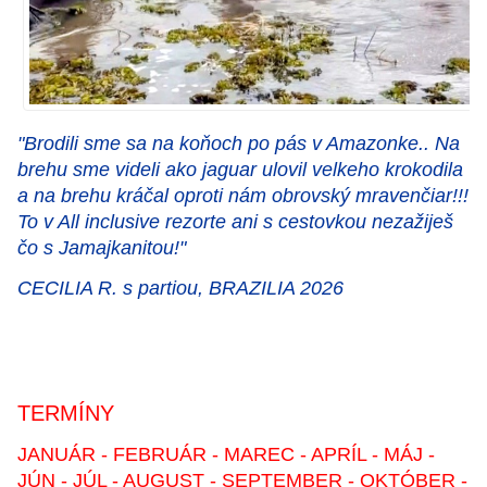
"Brodili sme sa na koňoch po pás v Amazonke.. Na
brehu sme videli ako jaguar ulovil velkeho krokodila
a na brehu kráčal oproti nám obrovský mravenčiar!!!
To v All inclusive rezorte ani s cestovkou nezažiješ
čo s Jamajkanitou!"
CECILIA R. s partiou, BRAZILIA 2026
TERMÍNY
JANUÁR - FEBRUÁR - MAREC - APRÍL - MÁJ -
JÚN - JÚL - AUGUST - SEPTEMBER - OKTÓBER -