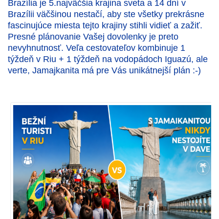
Brazília je 5.najväčšia krajina sveta a 14 dní v
Brazílii väčšinou nestačí, aby ste všetky prekrásne
fascinujúce miesta tejto krajiny stihli vidieť a zažiť.
Presné plánovanie Vašej dovolenky je preto
nevyhnutnosť. Veľa cestovateľov kombinuje 1
týždeň v Riu + 1 týždeň na vodopádoch Iguazú, ale
verte, Jamajkanita má pre Vás unikátnejší plán :-)