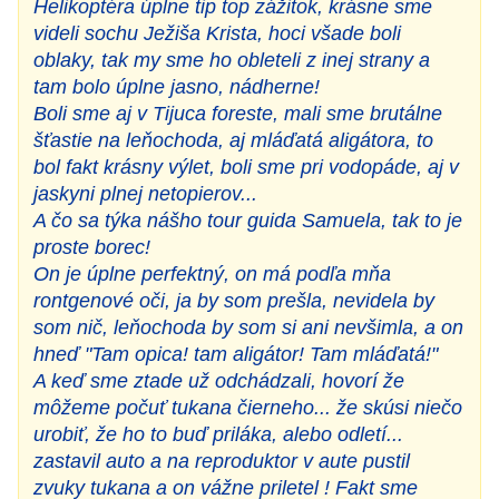
Helikoptéra úplne tip top zážitok, krásne sme
videli sochu Ježiša Krista, hoci všade boli
oblaky, tak my sme ho obleteli z inej strany a
tam bolo úplne jasno, nádherne!
Boli sme aj v Tijuca foreste, mali sme brutálne
šťastie na leňochoda, aj mláďatá aligátora, to
bol fakt krásny výlet, boli sme pri vodopáde, aj v
jaskyni plnej netopierov...
A čo sa týka nášho tour guida Samuela, tak to je
proste borec!
On je úplne perfektný, on má podľa mňa
rontgenové oči, ja by som prešla, nevidela by
som nič, leňochoda by som si ani nevšimla, a on
hneď "Tam opica! tam aligátor! Tam mláďatá!"
A keď sme ztade už odchádzali, hovorí že
môžeme počuť tukana čierneho... že skúsi niečo
urobiť, že ho to buď priláka, alebo odletí...
zastavil auto a na reproduktor v aute pustil
zvuky tukana a on vážne priletel ! Fakt sme