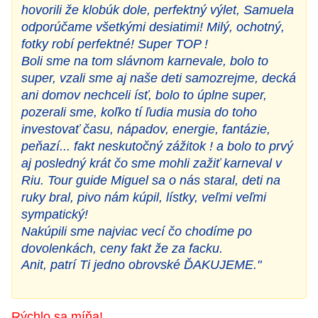
hovorili že klobúk dole, perfektný výlet, Samuela
odporúčame všetkými desiatimi! Milý, ochotný,
fotky robí perfektné! Super TOP !
Boli sme na tom slávnom karnevale, bolo to
super, vzali sme aj naše deti samozrejme, decká
ani domov nechceli ísť, bolo to úplne super,
pozerali sme, koľko tí ľudia musia do toho
investovať času, nápadov, energie, fantázie,
peňazí... fakt neskutočný zážitok ! a bolo to prvý
aj posledný krát čo sme mohli zažiť karneval v
Riu. Tour guide Miguel sa o nás staral, deti na
ruky bral, pivo nám kúpil, lístky, veľmi veľmi
sympatický!
Nakúpili sme najviac vecí čo chodíme po
dovolenkách, ceny fakt že za facku.
Anit, patrí Ti jedno obrovské ĎAKUJEME."
Rýchlo sa míňa!