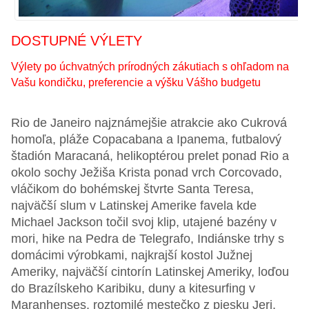
DOSTUPNÉ VÝLETY
Výlety po úchvatných prírodných zákutiach s ohľadom na
Vašu kondičku, preferencie a výšku Vášho budgetu
Rio de Janeiro najznámejšie atrakcie ako Cukrová
homoľa, pláže Copacabana a Ipanema, futbalový
štadión Maracaná, helikoptérou prelet ponad Rio a
okolo sochy Ježiša Krista ponad vrch Corcovado,
vláčikom do bohémskej štvrte Santa Teresa,
najväčší slum v Latinskej Amerike favela kde
Michael Jackson točil svoj klip, utajené bazény v
mori, hike na Pedra de Telegrafo, Indiánske trhy s
domácimi výrobkami, najkrajší kostol Južnej
Ameriky, najväčší cintorín Latinskej Ameriky, loďou
do Brazílskeho Karibiku, duny a kitesurfing v
Maranhenses, roztomilé mestečko z piesku Jeri,