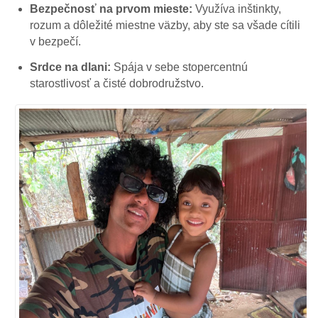
Bezpečnosť na prvom mieste:
Využíva inštinkty,
rozum a dôležité miestne väzby, aby ste sa všade cítili
v bezpečí.
Srdce na dlani:
Spája v sebe stopercentnú
starostlivosť a čisté dobrodružstvo.