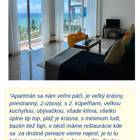
"Apartmán sa nám veľmi páči, je veľký krásny,
priestranný, 2-izbový, s 2. kúpeľňami, veľkou
kuchyňou, obývačkou, všade klíma, všetko
úplne tip top, pláž je krásna, s minimom ľudí,
bazén tiež fajn, v okolí máme reštaurácie kde
sa za drobné peniaze vieme najesť, je to tu