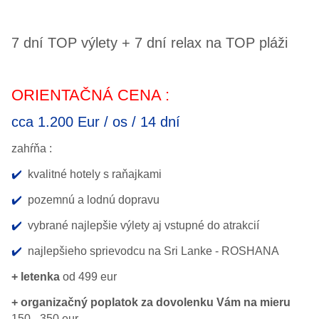
7 dní TOP výlety + 7 dní relax na TOP pláži
ORIENTAČNÁ CENA :
cca 1.200 Eur / os / 14 dní
zahŕňa :
✔️
kvalitné hotely s raňajkami
✔️
pozemnú a lodnú dopravu
✔️
vybrané najlepšie výlety aj vstupné do atrakcií
✔️
najlepšieho sprievodcu na Sri Lanke - ROSHANA
+ letenka
od 499 eur
+ organizačný poplatok za dovolenku Vám na mieru
150 - 350 eur