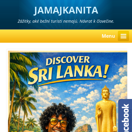
JAMAJKANITA
Zážitky, aké bežní turisti nemajú. Návrat k človečine.
Menu