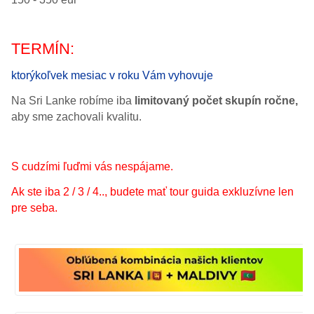
TERMÍN:
ktorýkoľvek mesiac v roku Vám vyhovuje
Na Sri Lanke robíme iba
limitovaný počet skupín ročne,
aby sme zachovali kvalitu.
S cudzími ľuďmi vás nespájame.
Ak ste iba 2 / 3 / 4.., budete mať tour guida exkluzívne len
pre seba.