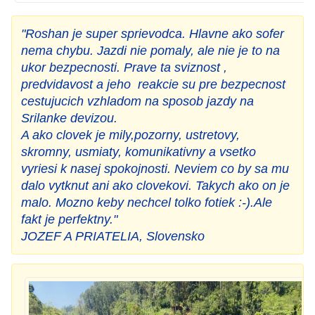
"Roshan je super sprievodca. Hlavne ako sofer
nema chybu. Jazdi nie pomaly, ale nie je to na
ukor bezpecnosti. Prave ta sviznost ,
predvidavost a jeho reakcie su pre bezpecnost
cestujucich vzhladom na sposob jazdy na
Srilanke devizou.
A ako clovek je mily,pozorny, ustretovy,
skromny, usmiaty, komunikativny a vsetko
vyriesi k nasej spokojnosti. Neviem co by sa mu
dalo vytknut ani ako clovekovi. Takych ako on je
malo. Mozno keby nechcel tolko fotiek :-).Ale
fakt je perfektny."
JOZEF A PRIATELIA, Slovensko