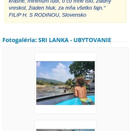
krásne, minimum ľudí, o čo mne išlo, žiadny
vreskot, žiaden hluk, za mňa všetko fajn."
FILIP H. S RODINOU, Slovensko
Fotogaléria: SRI LANKA - UBYTOVANIE