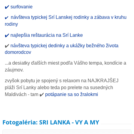
✔️ surfovanie
návšteva typickej Srí Lanskej rodinky a zábava v kruhu
✔️
rodiny
✔️ najlepšia reštaurácia na Srí Lanke
✔️
návšteva typickej dedinky a ukážky bežného života
domorodcov
...a desiatky ďalších miest podľa Vášho tempa, kondície a
záujmov.
zvyšok pobytu je spojený s relaxom na NAJKRAJŠEJ
pláži Srí Lanky alebo teda po prelete na susedných
Maldivách - tam
✔️
potápanie sa so žralokmi
Fotogaléria: SRI LANKA - VY A MY