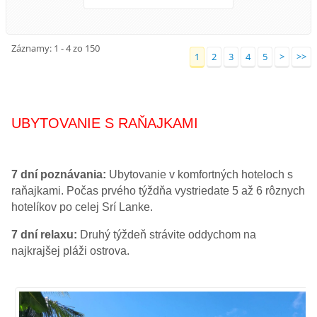
Záznamy: 1 - 4 zo 150
1
2
3
4
5
>
>>
UBYTOVANIE S RAŇAJKAMI
7 dní poznávania:
Ubytovanie v komfortných hoteloch s
raňajkami. Počas prvého týždňa vystriedate 5 až 6 rôznych
hotelíkov po celej Srí Lanke.
7 dní relaxu:
Druhý týždeň strávite oddychom na
najkrajšej pláži ostrova.