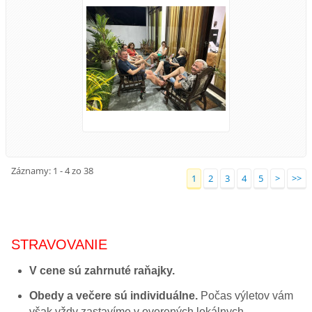
Záznamy: 1 - 4 zo 38
1
2
3
4
5
>
>>
STRAVOVANIE
V cene sú zahrnuté raňajky.
Obedy a večere sú individuálne.
Počas výletov vám
však vždy zastavíme v overených lokálnych