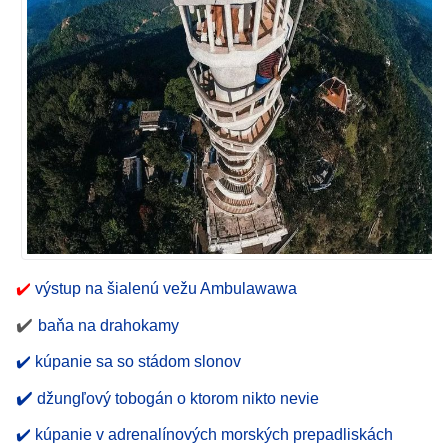
✔️
výstup na šialenú vežu Ambulawawa
✔️
baňa na drahokamy
✔️ kúpanie sa so stádom slonov
✔️
džungľový tobogán o ktorom nikto nevie
✔️ kúpanie v adrenalínových morských prepadliskách