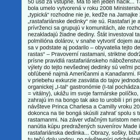
50 usd za vstupné. Má to len jeden háčik... 
bola umelo vytvorená v roku 2008 Ministerst
„typická“ rozhodne nie je, keďže na Jamajke
„rastafariánske dedinky“ nie sú. Rastafari je a
prívrženci sa grupujú v komunitách, ale roz
nezakladajú žiadne dediny. Štát investoval t
polmilióna dolárov, v snahe vytvoriť dojem au
sa v podstate aj podarilo – obyvatelia tejto d
rastas“ – Pravoverní rastamani, striktne dodr
prísne pravidlá rastafariánskeho náboženst
výlety do tejto nevšednej dedinky sú veľmi p
obľúbené najmä Američanmi a Kanaďanmi. Ra
v priebehu exkurzie zasvätia do tajov jednod
organickej „I-tal“ gastronómie (I-tal pochádza
= vitálny), ukážu im svoje farmárske políčko,
zahrajú im na bongo tak ako to urobili i pri p
návšteve Princa Charlesa a Camilly vroku 201
dokonca na tie bongá skúsili zahrať spolu s t
rastamanmi. Na záver vďačným turistom ne
nanútia kúpu predražených suvenírov Made 
rastafariánska dedinka... Obrazy, sošky, bižut
tu tečú dolu vodou, no návštevníci odchádzaj