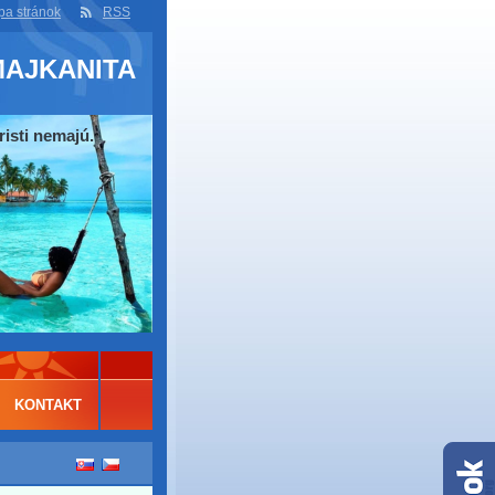
a stránok
RSS
MAJKANITA
risti nemajú.
KONTAKT