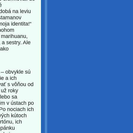
é
dobá na leviu
rastamanov
moja identita!“
mnohom
a marihuanu,
 a sestry. Ale
 ako
 – obvykle sú
e a ich
ať s vôňou od
 už roky
lebo sa
im v ústach po
 Po nociach ich
avých kútoch
rtónu, ich
 spánku