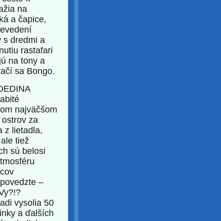
ažia na
ká a čapice,
revedení
 s dredmi a
utiu rastafari
jú na tony a
mračí sa Bongo.
DEDINA
abité
uhom najväčšom
 ostrov za
z lietadla,
ale tiež
ch sú belosi
atmosféru
lcov
 povedzte –
 Vy?!?
adi vysolia 50
inky a ďalších