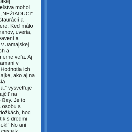
nakej
teľstva mohol
lo „NEŽIADUCI“.
taurácií a
vere. Keď málo
manov, uveria,
ivavení a
 v Jamajskej
ch a
merne veľa. Aj
tamani v
 Hodnotia ich
ajke, ako aj na
cia
a.“ vysvetľuje
ajčiť na
Bay. Je to
íš osobu s
zložkách, hoci
tik s dredmi
ok!“ No ani
 ceste k