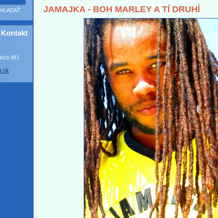
JAMAJKA - BOH MARLEY A TÍ DRUHÍ
Kontakt
ca W.I.
a
.sk