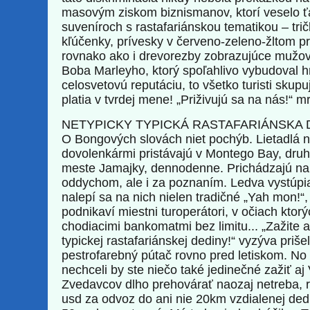
masovým ziskom biznismanov, ktorí veselo ť
suveníroch s rastafariánskou tematikou – trič
kľúčenky, prívesky v červeno-zeleno-žltom p
rovnako ako i drevorezby zobrazujúce mužov
Boba Marleyho, ktorý spoľahlivo vybudoval hn
celosvetovú reputáciu, to všetko turisti skupu
platia v tvrdej mene! „Priživujú sa na nás!“ 
NETYPICKY TYPICKÁ RASTAFARIÁNSKA 
O Bongových slovách niet pochýb. Lietadlá n
dovolenkármi pristávajú v Montego Bay, dr
meste Jamajky, dennodenne. Prichádzajú na
oddychom, ale i za poznaním. Ledva vystúpia 
nalepí sa na nich nielen tradičné „Yah mon!“, 
podnikaví miestni turoperátori, v očiach ktorý
chodiacimi bankomatmi bez limitu... „Zažite 
typickej rastafariánskej dediny!“ vyzýva priše
pestrofarebný pútač rovno pred letiskom. No
nechceli by ste niečo také jedinečné zažiť aj
Zvedavcov dlho prehovárať naozaj netreba, r
usd za odvoz do ani nie 20km vzdialenej ded