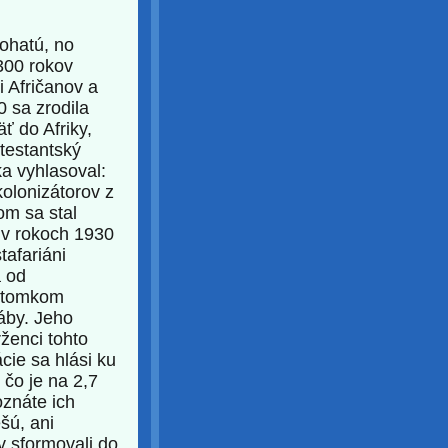
bohatú, no
 300 rokov
i Afričanov a
0 sa zrodila
ť do Afriky,
testantský
ka vyhlasoval:
kolonizátorov z
om sa stal
y v rokoch 1930
tafariáni
á od
potomkom
áby. Jeho
ženci tohto
cie sa hlási ku
 čo je na 2,7
znáte ich
šú, ani
v sformovali do