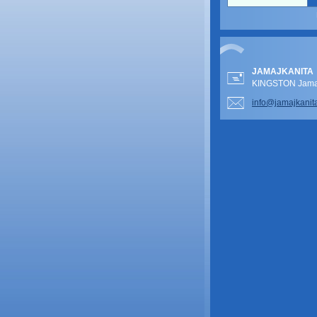
JAMAJKANITA
KINGSTON Jamai
info@jam
ajkanit