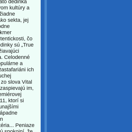
Táto dedinka
vom kultúry a
 žiadne
ko sekta, jej
hodne
akmer
tentickosti, čo
edinky sú „True
žiavajúci
va. Celodenné
opulárne a
stafariáni ich
uchej
 zo slova Vital
 zaspievajú im,
remiérovej
1, ktorí si
unajšími
nápadne
in
éria... Peniaze
ú spokojní, že