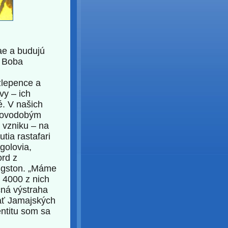
ae a budujú
i Boba
zlepence a
vy – ich
é. V našich
 novodobým
 vzniku – na
tia rastafari
golovia,
ord z
ngston. „Máme
 4000 z nich
čná výstraha
nať Jamajských
entitu som sa