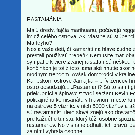
RASTAMÁNIA
Majú dredy, fajčia marihuanu, počúvajú regg
imidž celého ostrova. Akí vlastne sú stúpenc
Marleyho?
Nosia vaše deti, či kamaráti na hlave čudné 
prestali používať hrebeň? Nemusíte mať oba
sympatie k viere zvanej rastafari sú neškodn
končinách je totiž toto jamajské hnutie skôr
módnym trendom. Avšak domorodci v krajine
Karibskom ostrove Jamajka – prívržencov hnu
ostro odsudzujú... „Rastamani? Sú to samí gi
priekupníci a špinavci!“ tvrdí seržant Kevin F
policajného komisariátu v hlavnom meste Ki
na ostrove 5 väzníc, v nich 5000 väzňov a až
sú rastamani!“ Tieto slová znejú ako dostato
pre každého turistu, ktorý túži osobne spoz
rastamanov. No v snahe odhaliť ich pravú id
za nimi vybrala osobne...