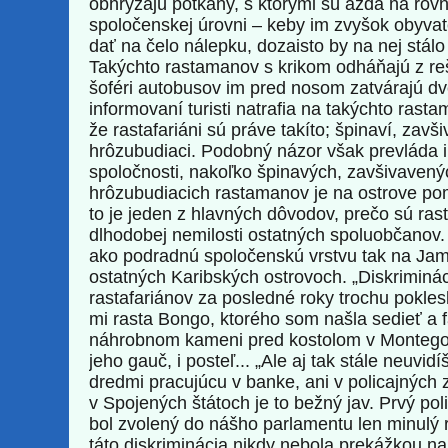
obhrýzajú potkany, s ktorými sú azda na rov
spoločenskej úrovni – keby im zvyšok obyva
dať na čelo nálepku, dozaisto by na nej stá
Takýchto rastamanov s krikom odháňajú z reš
šoféri autobusov im pred nosom zatvárajú d
informovaní turisti natrafia na takýchto rasta
že rastafariáni sú práve takíto; špinaví, zavš
hrôzubudiaci. Podobný názor však prevláda i
spoločnosti, nakoľko špinavých, zavšivavený
hrôzubudiacich rastamanov je na ostrove po
to je jeden z hlavných dôvodov, prečo sú ras
dlhodobej nemilosti ostatných spoluobčanov.
ako podradnú spoločenskú vrstvu tak na Jam
ostatných Karibských ostrovoch. „Diskriminá
rastafariánov za posledné roky trochu poklesl
mi rasta Bongo, ktorého som našla sedieť a f
náhrobnom kameni pred kostolom v Montego 
jeho gauč, i posteľ... „Ale aj tak stále neuvid
dredmi pracujúcu v banke, ani v policajných 
v Spojených štátoch je to bežný jav. Prvý poli
bol zvolený do nášho parlamentu len minulý r
táto diskriminácia nikdy nebola prekážkou na