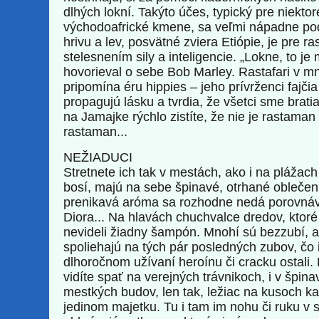
dlhých lokní. Takýto účes, typický pre niektor
východoafrické kmene, sa veľmi nápadne po
hrivu a lev, posvätné zviera Etiópie, je pre 
stelesnením sily a inteligencie. „Lokne, to je 
hovorieval o sebe Bob Marley. Rastafari v 
pripomína éru hippies – jeho prívrženci fajči
propagujú lásku a tvrdia, že všetci sme bratia
na Jamajke rýchlo zistíte, že nie je rastaman
rastaman...
NEŽIADUCI
Stretnete ich tak v mestách, ako i na plážach
bosí, majú na sebe špinavé, otrhané oblečeni
prenikavá aróma sa rozhodne nedá porovnáv
Diora... Na hlavách chuchvalce dredov, ktoré
nevideli žiadny šampón. Mnohí sú bezzubí, a
spoliehajú na tých pár posledných zubov, čo 
dlhoročnom užívaní heroínu či cracku ostali.
vidíte spať na verejných trávnikoch, i v špin
mestkých budov, len tak, ležiac na kusoch ka
jedinom majetku. Tu i tam im nohu či ruku v