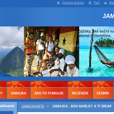
Úvodná stránka
Tlač
Map
JA
Zážitky, aké bežní tu
Návrat k človečine.
DY
JAMAJKA
AKO TO FUNGUJE
RECENZIE
CENNÍK
adávanie
JAMAJKANITA
>
JAMAJKA - BOH MARLEY A TÍ DRUHÍ