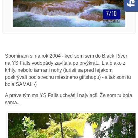
Spomínam si na rok 2004 - keď som sem do Black River
na YS Falls vodopády zavítala po prvýkrát... Lialo ako z
krhly, nebolo tam ani nohy (turisti sa pred lejakom
poskrývali pod strechu miestneho giftshopu) - a tak som tu
bola SAMA! :-)
A práve tým ma YS Falls uchvátili najviac!!! Že som tu bola
sama...