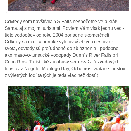
Odvtedy som navštívila YS Falls nespočetne veľa krát!
Sama, aj s mojimi turistami. Poviem Vám však jednu vec -
tieto vodopády od roku 2004 poriadne skomerčneli!
Odkedy sa ocitli v ponuke výletov všetkých cestoviek
sveta, odvtedy sú preľudnené do zbláznenia - podobne,
ako masovo-turistické vodopády Dunn´s River Falls pri
Ocho Rios. Turistické autobusy sem zvážajú zvedavých
turistov z Negrilu, Montego Bay, Ocho rios, vrátane turistov
z výletných lodí (a tých je teda viac než dosť!).