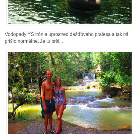
Vodopády YS trónia uprostred dažďového pralesa a tak mi
prišlo normálne, že tu prší...