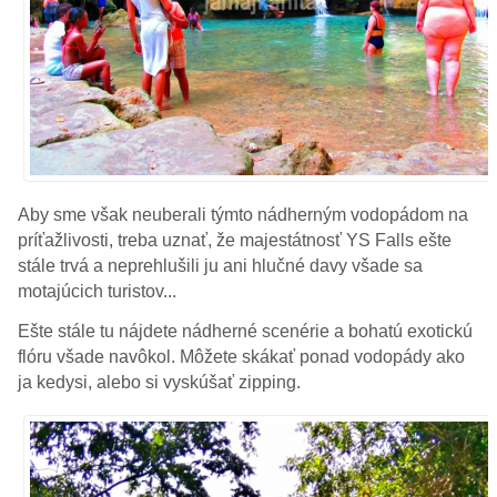
Aby sme však neuberali týmto nádherným vodopádom na
príťažlivosti, treba uznať, že majestátnosť YS Falls ešte
stále trvá a neprehlušili ju ani hlučné davy všade sa
motajúcich turistov...
Ešte stále tu nájdete nádherné scenérie a bohatú exotickú
flóru všade navôkol. Môžete skákať ponad vodopády ako
ja kedysi, alebo si vyskúšať zipping.