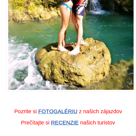
Pozrite si
FOTOGALÉRIU
z našich zájazdov
Prečítajte si
RECENZIE
našich turistov