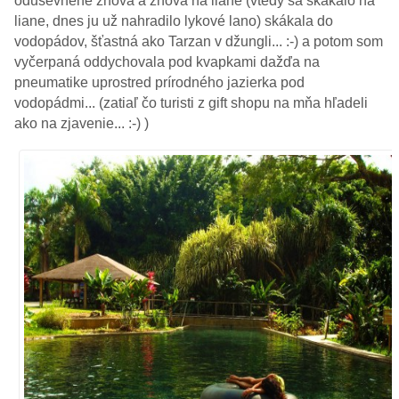
oduševnene znova a znova na liane (vtedy sa skákalo na
liane, dnes ju už nahradilo lykové lano) skákala do
vodopádov, šťastná ako Tarzan v džungli... :-) a potom som
vyčerpaná oddychovala pod kvapkami dažďa na
pneumatike uprostred prírodného jazierka pod
vodopádmi... (zatiaľ čo turisti z gift shopu na mňa hľadeli
ako na zjavenie... :-) )