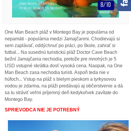
One Man Beach pláž v Montego Bay je populárna od
nepamäti - populárna medzi Jamajčanmi. Chodievajú si
sem zaplávať, oddýchnuť po práci, po škole, zahrať si
futbal... Na susednú turistickú pláž Doctor Cave Beach
bežní Jamajčania nechodia, pretože pre mnohých je 5
USD vstupné skrátka dosť vysoká cena. Naopak, na One
Man Beach zasa nechodia turisti. Aspoň teda nie v
húfoch... Vstup na pláž s bielym pieskom a tyrkysovou
vodou je zdarma, na pláži predávajú aj občerstvenie a dá
sa tu stráviť veľmi príjemný deň kedykoľvek zavítate do
Montego Bay.
SPRIEVODCA NIE JE POTREBNÝ