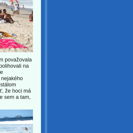
m považovala
olihovali na
ie
e nejakého
ustálom
ť, že hoci má
če sem a tam,