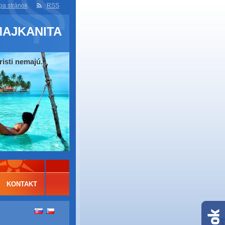
a stránok
RSS
MAJKANITA
risti nemajú.
KONTAKT