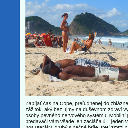
Zabíjať čas na Cope, preľudnenej do zbláznen
zážitok, aký bez ujmy na duševnom zdraví vy
osoby pevného nervového systému. Mobilní 
predavači vám všade len zacláňajú – jeden
nos uteráky, druhý slnečné bríle, tretí zmrzlin