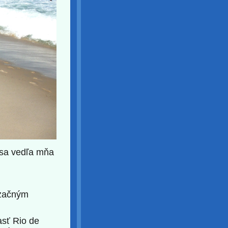
 sa vedľa mňa
nzačným
asť Rio de