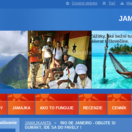
Úvodná stránka
Tlač
Map
JA
Zážitky, aké bežní tu
Návrat k človečine.
DY
JAMAJKA
AKO TO FUNGUJE
RECENZIE
CENNÍK
adávanie
JAMAJKANITA
>
RIO DE JANEIRO - OBUJTE SI
GUMÁKY, IDE SA DO FAVELY !