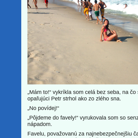
„Mám to!“ vykríkla som celá bez seba, na čo
opaľujúci Petr strhol ako zo zlého sna.
„No povídej!“
„Pôjdeme do favely!“ vyrukovala som so se
nápadom.
Favelu, považovanú za najnebezpečnejšiu č