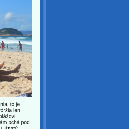
ia, to je
držia len
plážoví
 vám pchá pod
u, štvrtý