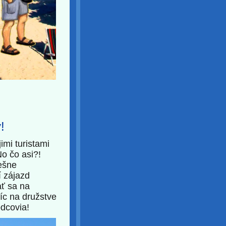
!
imi turistami
No čo asi?!
pešne
í zájazd
ať sa na
íc na družstve
odcovia!