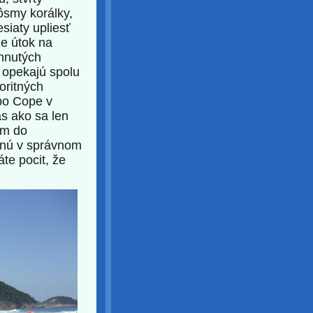
 ôsmy korálky,
siaty upliesť
je útok na
hnutých
u opekajú spolu
oritných
po Cope v
s ako sa len
ám do
anú v správnom
áte pocit, že