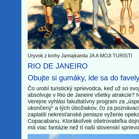
Úryvok z knihy Jamajkanita JA A MOJI TURISTI
RIO DE JANEIRO
Obujte si gumáky, ide sa do favely
Čo urobí turistický sprievodca, keď už so svoj
absolvuje v Rio de Janeire všetky atrakcie? 
Verejne vyhlási fakultatívny program za „ús
ukončený“ a tých úbožiakov, čo za poznávac
zaplatili nekresťanské peniaze vyženie opek
Copacabanu. Ktorákoľvek ošetrovateľka dojn
má viac fantázie než tí naši slovenskí spriev