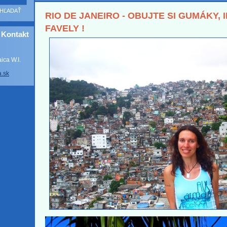
RIO DE JANEIRO - OBUJTE SI GUMÁKY, 
FAVELY !
Kontakt
ca W.I.
a
.sk