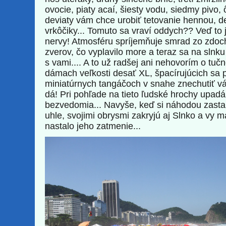
ovocie, piaty acaí, šiesty vodu, siedmy pivo,
deviaty vám chce urobiť tetovanie hennou, de
vrkôčiky... Tomuto sa vraví oddych?? Veď to 
nervy! Atmosféru spríjemňuje smrad zo zdoc
zverov, čo vyplavilo more a teraz sa na slnk
s vami.... A to už radšej ani nehovorím o tučn
dámach veľkosti desať XL, špacírujúcich sa 
miniatúrnych tangáčoch v snahe znechutiť vá
dá! Pri pohľade na tieto ľudské hrochy upad
bezvedomia... Navyše, keď si náhodou zast
uhle, svojimi obrysmi zakryjú aj Slnko a vy m
nastalo jeho zatmenie...