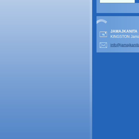
JAMAJKANITA
KINGSTON Jamai
info@jam
ajkanit