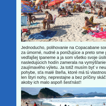
Jednoducho, polihovanie na Copacabane so
za úmorné, nudné a ponižujúce a preto sme p
vedľajšej Ipaneme a ja som všetko svoje úsil
nasledujúcich hodín zamerala na vymýšľani
zaujímavého výletu. Ja totiž musím byť v ne
pohybe, sťa malé šteňa, ktoré má tú vlastnos
len štyri nohy, neprestajne a bez príčiny ská
akoby ich malo aspoň šesťnásť!