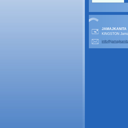
JAMAJKANITA
KINGSTON Jamai
info@jam
ajkanit