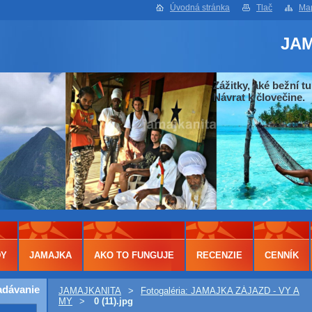
Úvodná stránka
Tlač
Map
JA
Zážitky, aké bežní tu
Návrat k človečine.
DY
JAMAJKA
AKO TO FUNGUJE
RECENZIE
CENNÍK
adávanie
JAMAJKANITA
>
Fotogaléria: JAMAJKA ZÁJAZD - VY A
MY
>
0 (11).jpg