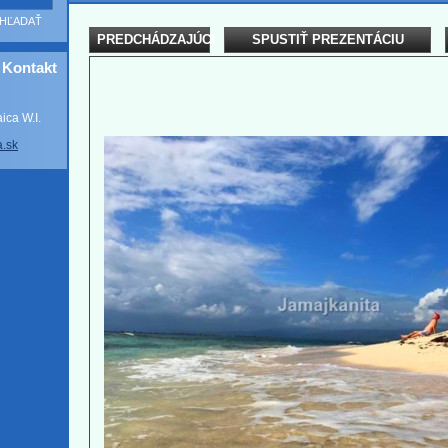
PREDCHÁDZAJÚCI
SPUSTIŤ PREZENTÁCIU
Kontakt
ca W.I.
a
.sk