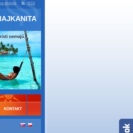
a stránok
RSS
MAJKANITA
risti nemajú.
KONTAKT