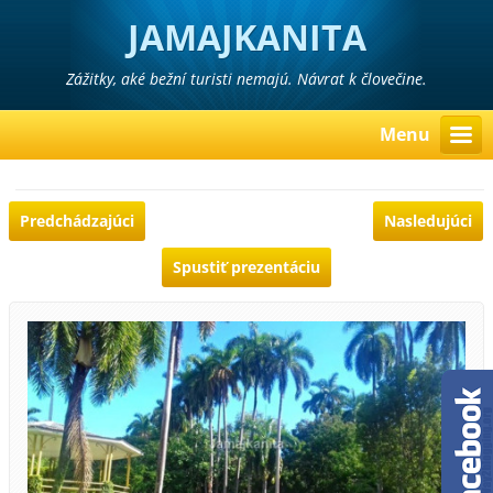
JAMAJKANITA
Zážitky, aké bežní turisti nemajú. Návrat k človečine.
Menu
Predchádzajúci
Nasledujúci
Spustiť prezentáciu