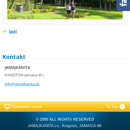
Späť
Kontakt
JAMAJKANITA
KINGSTON Jamaica W.I.
info@jam
ajkanita
.sk
Štandardná verzia
To Top
© 2000 ALL RIGHTS RESERVED
JAMAJKANITA co., Kingston, JAMAICA WI.