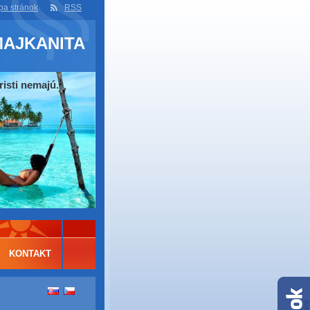
a stránok
RSS
MAJKANITA
risti nemajú.
KONTAKT