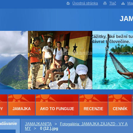
Úvodná stránka
Tlač
Map
JA
Zážitky, aké bežní tu
Návrat k človečine.
DY
JAMAJKA
AKO TO FUNGUJE
RECENZIE
CENNÍK
adávanie
JAMAJKANITA
>
Fotogaléria: JAMAJKA ZÁJAZD - VY A
MY
>
0 (12.).jpg