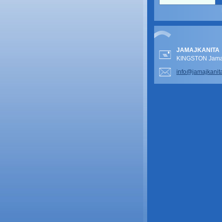
JAMAJKANITA
KINGSTON Jamai
info@jam
ajkanit