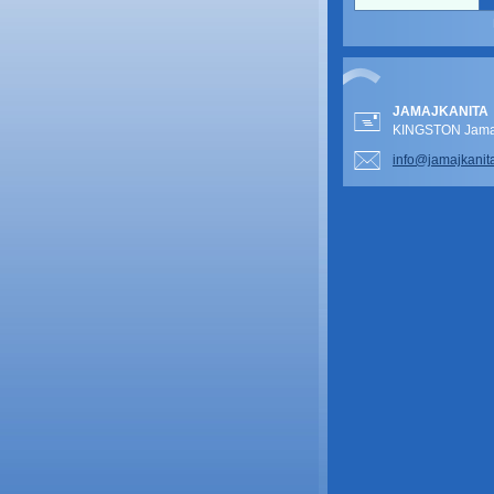
JAMAJKANITA
KINGSTON Jamai
info@jam
ajkanit