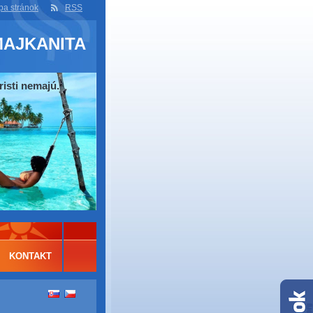
a stránok
RSS
MAJKANITA
risti nemajú.
KONTAKT