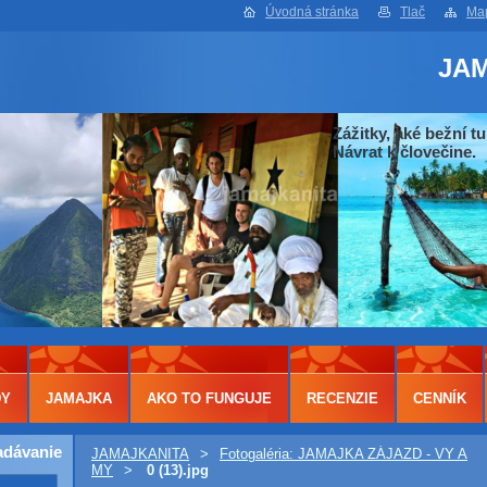
Úvodná stránka
Tlač
Map
JA
Zážitky, aké bežní tu
Návrat k človečine.
DY
JAMAJKA
AKO TO FUNGUJE
RECENZIE
CENNÍK
adávanie
JAMAJKANITA
>
Fotogaléria: JAMAJKA ZÁJAZD - VY A
MY
>
0 (13).jpg