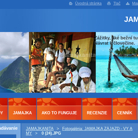
Úvodná stránka
Tlač
Map
JA
Zážitky, aké bežní tu
Návrat k človečine.
DY
JAMAJKA
AKO TO FUNGUJE
RECENZIE
CENNÍK
adávanie
JAMAJKANITA
>
Fotogaléria: JAMAJKA ZÁJAZD - VY A
MY
>
0 (24).JPG