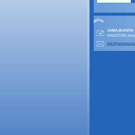
JAMAJKANITA
KINGSTON Jamai
info@jam
ajkanit