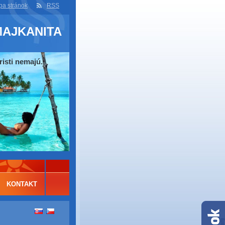
a stránok
RSS
MAJKANITA
risti nemajú.
KONTAKT