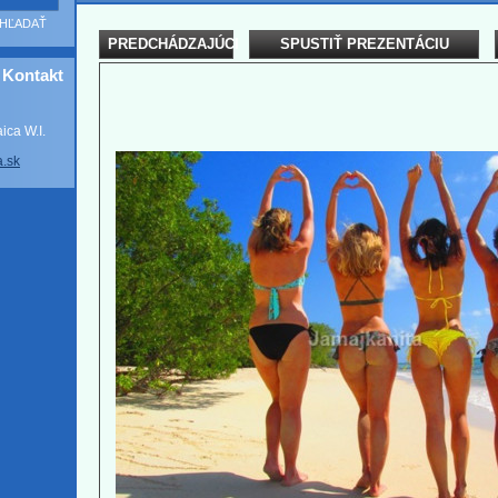
PREDCHÁDZAJÚCI
SPUSTIŤ PREZENTÁCIU
Kontakt
ca W.I.
a
.sk