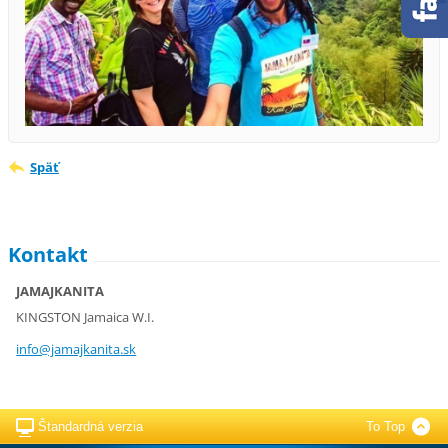
Späť
Kontakt
JAMAJKANITA
KINGSTON Jamaica W.I.
info@jam
ajkanita
.sk
Štandardná verzia
To Top