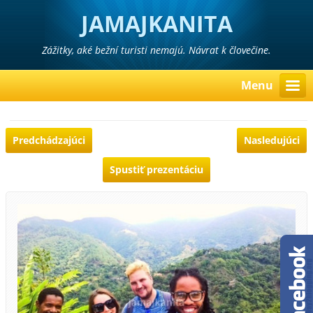
JAMAJKANITA
Zážitky, aké bežní turisti nemajú. Návrat k človečine.
Menu
Predchádzajúci
Nasledujúci
Spustiť prezentáciu