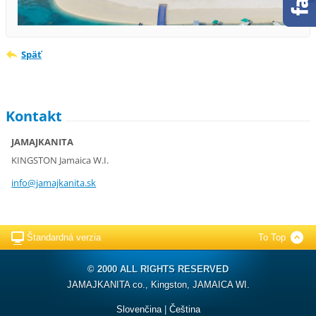
Späť
Kontakt
JAMAJKANITA
KINGSTON Jamaica W.I.
info@jam
ajkanita
.sk
Štandardná verzia
To Top
© 2000 ALL RIGHTS RESERVED
JAMAJKANITA co., Kingston, JAMAICA WI.
Slovenčina
|
Čeština