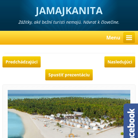
JAMAJKANITA
Zážitky, aké bežní turisti nemajú. Návrat k človečine.
Menu
Predchádzajúci
Nasledujúci
Spustiť prezentáciu