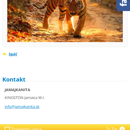
Späť
Kontakt
JAMAJKANITA
KINGSTON Jamaica W.I.
info@jam
ajkanita
.sk
Štandardná verzia
To Top