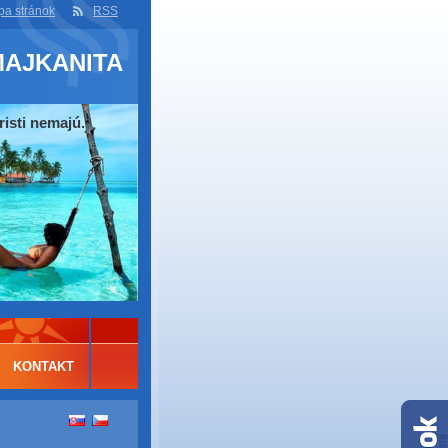
a stránok
RSS
MAJKANITA
risti nemajú.
KONTAKT