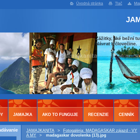
Úvodná stránka
Tlač
Map
JA
Zážitky, aké bežní tu
Návrat k človečine.
DY
JAMAJKA
AKO TO FUNGUJE
RECENZIE
CENNÍK
adávanie
JAMAJKANITA
>
Fotogaléria: MADAGASKAR zájazd - VY
A MY
>
madagaskar dovolenka (13).jpg