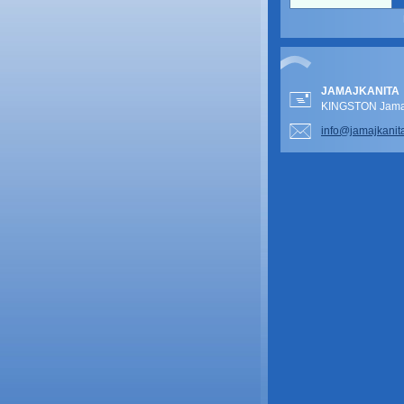
JAMAJKANITA
KINGSTON Jamai
info@jam
ajkanit