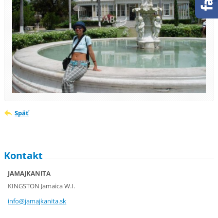
Späť
Kontakt
JAMAJKANITA
KINGSTON Jamaica W.I.
info@jam
ajkanita
.sk