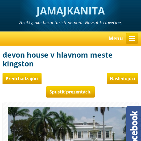
JAMAJKANITA
Zážitky, aké bežní turisti nemajú. Návrat k človečine.
Menu
devon house v hlavnom meste
kingston
Predchádzajúci
Nasledujúci
Spustiť prezentáciu