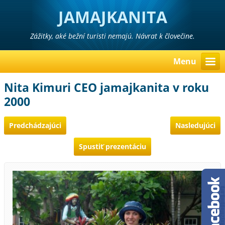
JAMAJKANITA
Zážitky, aké bežní turisti nemajú. Návrat k človečine.
Menu
Nita Kimuri CEO jamajkanita v roku
2000
Predchádzajúci
Nasledujúci
Spustiť prezentáciu