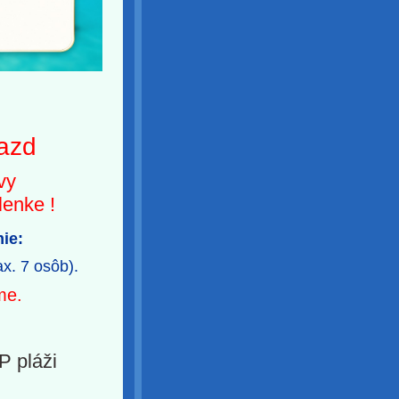
jazd
ovy
olenke
!
mie:
ax. 7 osôb).
me.
P pláži