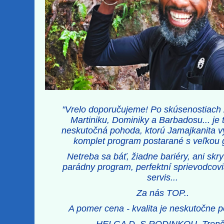
"Vrelo doporučujeme! Po skúsenostiach 
Martiniku, Dominiky a Barbadosu... je 
neskutočná pohoda, ktorú Jamajkanita vy
komplet program postarané s veľkou 
Netreba sa báť, žiadne bariéry, ani skry
parádny program, perfektní sprievodcovi
servis...
Za nás TOP..
A pomer cena - kvalita je neskutočne po