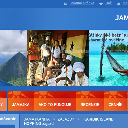
Úvodná stránka
Tlač
Map
JA
Zážitky, aké bežní tu
Návrat k človečine.
DY
JAMAJKA
AKO TO FUNGUJE
RECENZIE
CENNÍK
adávanie
JAMAJKANITA
>
ZÁJAZDY
>
KARIBIK ISLAND
HOPPING zájazd