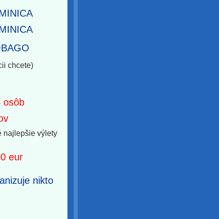
MINICA
MINICA
TOBAGO
ii chcete)
4 osôb
ov
 najlepšie výlety
00 eur
anizuje nikto