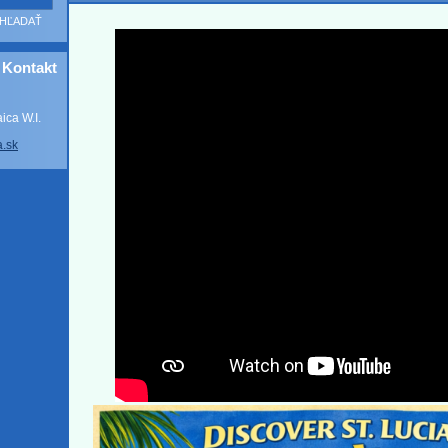
Kontakt
ca W.I.
a
.sk