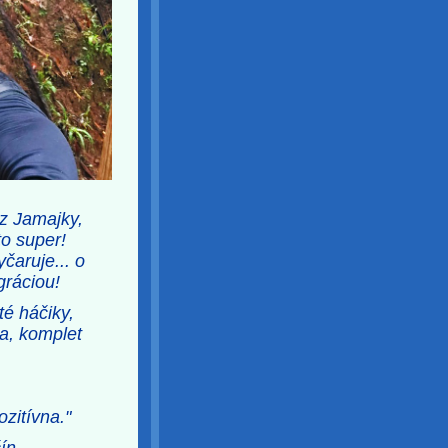
z Jamajky,
to super!
čaruje... o
gráciou!
té háčiky,
a, komplet
zitívna."