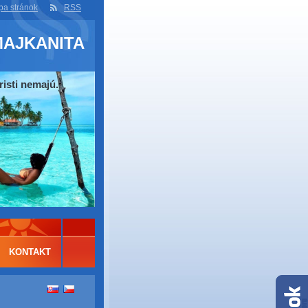
a stránok
RSS
MAJKANITA
risti nemajú.
KONTAKT