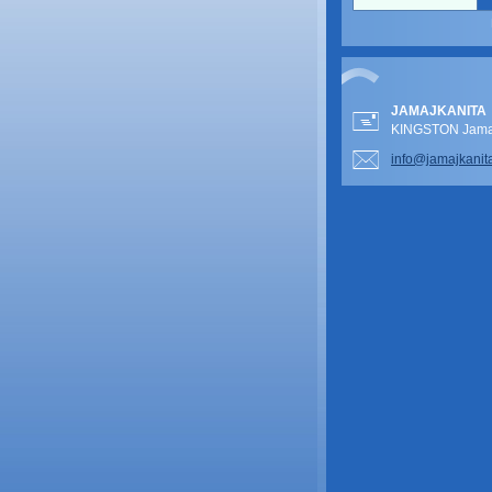
JAMAJKANITA
KINGSTON Jamai
info@jam
ajkanit