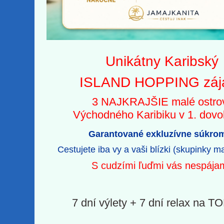
Unikátny Karibský
ISLAND HOPPING zá
3 NAJKRAJŠIE malé ostr
Východného Karibiku v 1. dov
Garantované exkluzívne súkro
Cestujete iba vy a vaši blízki (skupinky m
S cudzími ľuďmi vás nespája
7 dní výlety + 7 dní relax na TO