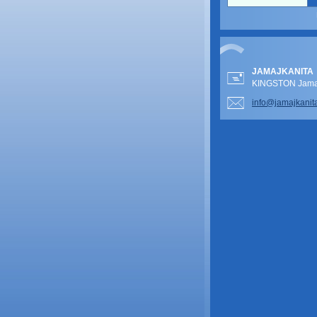
JAMAJKANITA
KINGSTON Jamai
info@jam
ajkanit