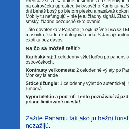
Predstav si, že sa úplne odstrihneš od stereotypu
na ostrovčeku uprostred tyrkysového Karibiku na 
dni beháš bosý po bielom piesku a nasávaš dokon
Mobily tu nefungujú – nie je tu žiadny signál. Žiad
smsky, žiadne bezduché skrolovanie.
Táto dovolenka v Paname je exkluzívne
IBA O TE
masovka, žiadna katalógová nuda. S Jamajkanitou 
exotiku bez davov.
Na čo sa môžeš tešiť?
Karibský raj
: 1 celodenný výlet loďou po panensk
ostrovčekoch.
Kontrasty veľkomesta
: 2 celodenné výlety po Pa
Monkey Islande
Srdce džungle:
1 celodenný výlet do autentickej 
Emberá
Vypni telefón a poď žiť. Tento poznávací zája
prísne limitované miesta!
Zažite Panamu tak ako ju bežní turist
nezažijú.