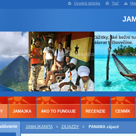
Úvodná stránka
Tlač
Map
JA
Zážitky, aké bežní tu
Návrat k človečine.
DY
JAMAJKA
AKO TO FUNGUJE
RECENZIE
CENNÍK
adávanie
JAMAJKANITA
>
ZÁJAZDY
>
PANAMA zájazd