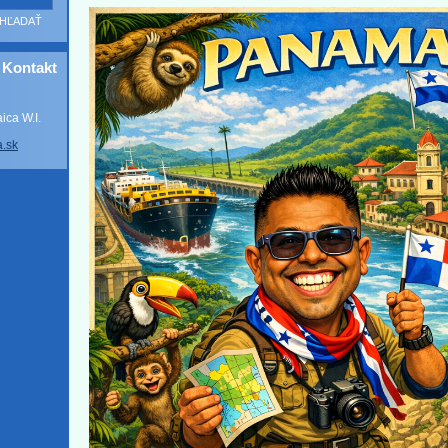
Kontakt
ca W.I.
a
.sk