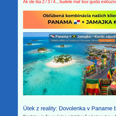
Ak ste iba 2 / 3 / 4.., budete mať tour guida exkluzí
Útek z reality: Dovolenka v Paname 