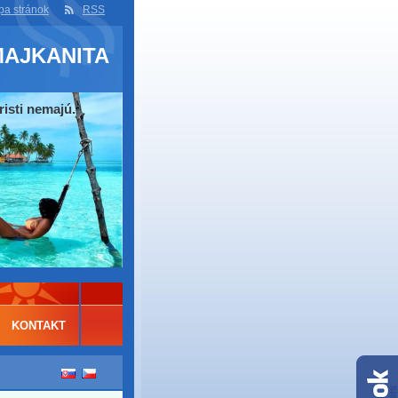
a stránok
RSS
MAJKANITA
risti nemajú.
KONTAKT