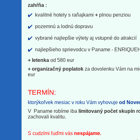
zahŕňa :
✔️
kvalitné hotely s raňajkami
+
plnou penziou
✔️
pozemnú a lodnú dopravu
✔️
vybrané najlepšie výlety aj vstupné do atrakcií
✔️
najlepšieho sprievodcu v Paname - ENRIQUE
+ letenka
od 580 eur
+ organizačný poplatok
za dovolenku Vám na mie
eur
TERMÍN:
ktorýkoľvek mesiac v roku Vám vyhovuje
od Nove
V Paname robíme iba
limitovaný počet skupín r
zachovali kvalitu.
S cudzími ľuďmi vás
nespájame.