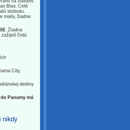
. Ráno sa zobudíš
San Blas. Celé
alú slobodu.
ne maily, žiadne
BE
. Žiadna
zažiješ čistú
ých
nama City,
Indiánskej dediny
zd do Panamy má
i nikdy