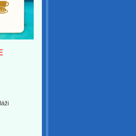
E
láži