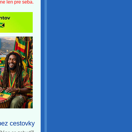
vne len pre seba.
bez cestovky