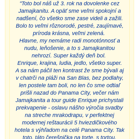
"Toto bol náš už 3. rok na dovolenke cez
Jamajkanitu. A opäť sme veľmi spokojní a
nadšení, čo všetko sme zase videli a zažili.
Bolo to veľmi rôznorodé, pestré, zaujímavé,
príroda krásna, veľmi zelená.
Hlavne, my nemáme radi monotónnosť a
nudu, leňošenie, a to s Jamajkanitou
nehrozí. Super každý deň bol.
Enrique, krajina, ludia, jedlo, všetko super.
A sa nám páčil ten kontrast že sme bývali aj
v chatrči na pláži na San Blas, bez podlahy,
len postele tam boli, no len čo sme odtiaľ
prišli nazad do Panama City, večer nám
Jamajkanita a tour guide Enrique prichystali
prekvapenie - oslavu nášho výročia svadby
na streche mrakodrapu, v perfektnej
modernej reštaurácii 5 hviezdičkového
hotela s výhľadom na celé Panama City. Tak
toto, táto čerešnička na torte, s tortou,