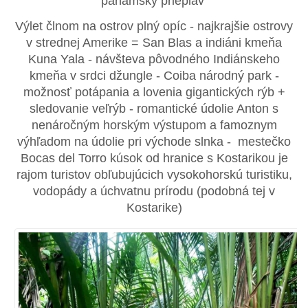
panamský prieplav
Výlet člnom na ostrov plný opíc - najkrajšie ostrovy
v strednej Amerike = San Blas a indiáni kmeňa
Kuna Yala - návšteva pôvodného Indiánskeho
kmeňa v srdci džungle - Coiba národný park -
možnosť potápania a lovenia gigantických rýb +
sledovanie veľrýb - romantické údolie Anton s
nenáročným horským výstupom a famoznym
výhľadom na údolie pri východe slnka - mestečko
Bocas del Torro kúsok od hranice s Kostarikou je
rajom turistov obľubujúcich vysokohorskú turistiku,
vodopády a úchvatnu prírodu (podobná tej v
Kostarike)