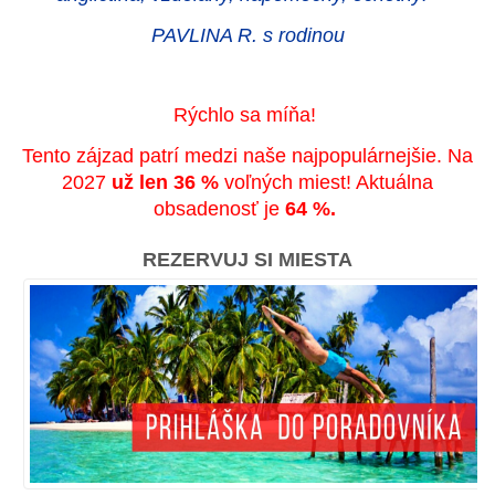
PAVLINA R. s rodinou
Rýchlo sa míňa!
Tento zájzad patrí medzi naše najpopulárnejšie. Na
2027
už len 36 %
voľných miest! Aktuálna
obsadenosť je
64 %.
REZERVUJ SI MIESTA