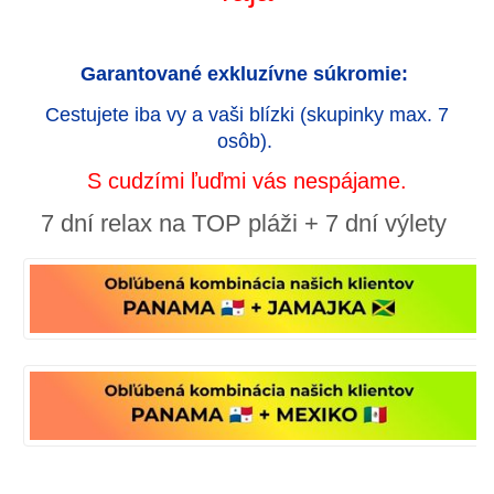
Garantované exkluzívne súkromie:
Cestujete iba vy a vaši blízki (skupinky max. 7
osôb).
S cudzími ľuďmi vás nespájame.
7 dní relax na TOP pláži + 7
dní výlety