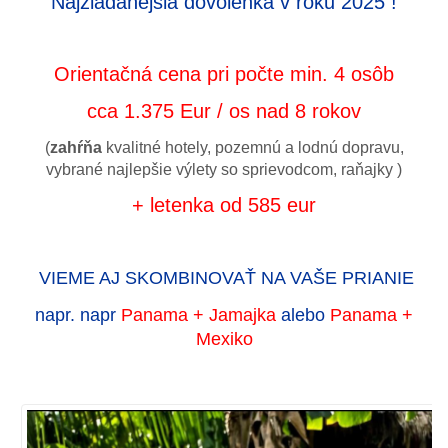
Najžiadanejšia dovolenka v roku 2025 !
Orientačná cena pri počte min. 4 osôb
cca 1.375 Eur / os nad 8 rokov
(
zahŕňa
kvalitné hotely, pozemnú a lodnú dopravu,
vybrané najlepšie výlety so sprievodcom, raňajky )
+ letenka od 585 eur
VIEME AJ SKOMBINOVAŤ NA VAŠE PRIANIE
napr. napr
Panama + Jamajka
alebo
Panama +
Mexiko