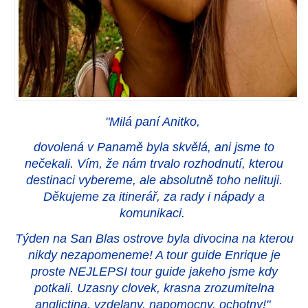
"Milá paní Anitko,
dovolená v Panamě byla skvělá, ani jsme to
nečekali. Vím, že nám trvalo rozhodnutí, kterou
destinaci vybereme, ale absolutně toho nelituji.
Děkujeme za itinerář, za rady i nápady a
komunikaci.
Týden na San Blas ostrove byla divocina na kterou
nikdy nezapomeneme! A tour guide Enrique je
proste NEJLEPSI tour guide jakeho jsme kdy
potkali. Uzasny clovek, krasna zrozumitelna
anglictina, vzdelany, napomocny, ochotny!"