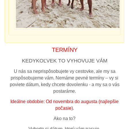
TERMÍNY
KEDYKOĽVEK TO VYHOVUJE VÁM
U nás sa neprispôsobujete vy cestovke, ale my sa
prispôsobujeme vám. Nemáme pevné termíny – vy si
poviete dátum, kedy chcete dovolenku - a my sa o vás
postaráme.
Ideálne obdobie: Od novembra do augusta (najlepšie
počasie).
Ako na to?
Vyberte si dátum, ktorý vám pasuje.