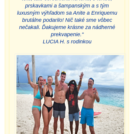
prskavkami a šampanským a s tým
luxusným výhľadom sa Anite a Enriquemu
brutálne podarilo! Nič také sme vôbec
nečakali. Ďakujeme krásne za nádherné
prekvapenie."
LUCIA H. s rodinkou