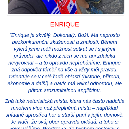
ENRIQUE
"
Enrique je skvělý. Dokonalý. Boží. Má naprosto
bezkonkurenční zkušenosti a znalosti. Během
výletů jsme měli možnost setkat se i s jinými
průvodci, ale nikdo z nich se mu ani zdaleka
nevyrovnal – a to opravdu nepřeháníme. Enrique
zná odpověď téměř na vše a vždy měl pravdu.
Orientuje se v celé řadě oblastí (historie, příroda,
ekonomie a další) a navíc má velmi odbornou, ale
přitom srozumitelnou angličtinu.
Zná také neturistická místa, která nás často nadchla
mnohem více než přeplněná místa – například
snídaně uprostřed hor u starší paní v jejím domově.
Je vidět, že svůj obor opravdu ovládá, a toho si
velmi vážíme. Představa, že bychom cestovali s