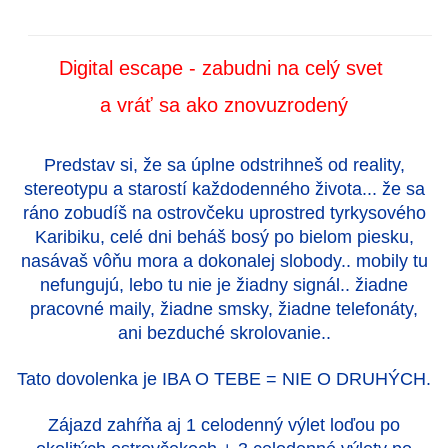
Digital escape - zabudni na celý svet
a vráť sa ako znovuzrodený
Predstav si, že sa úplne odstrihneš od reality,
stereotypu a starostí každodenného života... že sa
ráno zobudíš na ostrovčeku uprostred tyrkysového
Karibiku, celé dni beháš bosý po bielom piesku,
nasávaš vôňu mora a dokonalej slobody.. mobily tu
nefungujú, lebo tu nie je žiadny signál.. žiadne
pracovné maily, žiadne smsky, žiadne telefonáty,
ani bezduché skrolovanie..
Tato dovolenka je IBA O TEBE = NIE O DRUHÝCH.
Zájazd zahŕňa aj 1 celodenný výlet loďou po