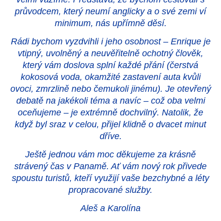
průvodcem, který neumí anglicky a o své zemi ví
minimum, nás upřímně děsí.
Rádi bychom vyzdvihli i jeho osobnost – Enrique je
vtipný, uvolněný a neuvěřitelně ochotný člověk,
který vám doslova splní každé přání (čerstvá
kokosová voda, okamžité zastavení auta kvůli
ovoci, zmrzlině nebo čemukoli jinému). Je otevřený
debatě na jakékoli téma a navíc – což oba velmi
oceňujeme – je extrémně dochvilný. Natolik, že
když byl sraz v celou, přijel klidně o dvacet minut
dříve.
Ještě jednou vám moc děkujeme za krásně
strávený čas v Panamě. Ať vám nový rok přivede
spoustu turistů, kteří využijí vaše bezchybné a léty
propracované služby.
Aleš a Karolína