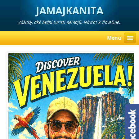
JAMAJKANITA
Zážitky, aké bežní turisti nemajú. Návrat k človečine.
Menu