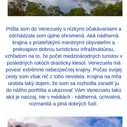
Prišla som do Venezuely s nízkymi očakávaniami a
odchádzala som úplne ohromená. Aká nádherná
krajina s priateľskými miestnymi obyvateľmi a
prekvapivo dobrou turistickou infraštruktúrou,
vzhľadom na to, že počet medzinárodných turistov v
posledných rokoch drasticky klesol. Venezuela má
povesť extrémne nebezpečnej krajiny. Počas svojej
cesty som však nič z toho nevidela. Krajina na mňa
urobila taký dojem, že som sa rozhodla zaradiť ju
do nášho portfólia a ukazovať Vám Venezuelu takú
aká je naozaj, nie v médiách - nádherná, úchvatná,
rozmanitá a plná dobrých ľudí.