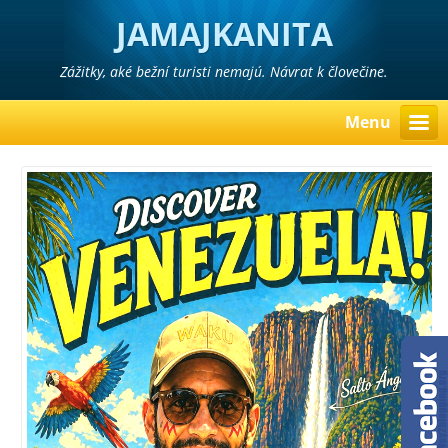
JAMAJKANITA
Zážitky, aké bežní turisti nemajú. Návrat k človečine.
Menu