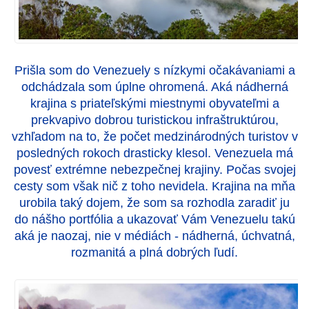
Prišla som do Venezuely s nízkymi očakávaniami a
odchádzala som úplne ohromená. Aká nádherná
krajina s priateľskými miestnymi obyvateľmi a
prekvapivo dobrou turistickou infraštruktúrou,
vzhľadom na to, že počet medzinárodných turistov v
posledných rokoch drasticky klesol. Venezuela má
povesť extrémne nebezpečnej krajiny. Počas svojej
cesty som však nič z toho nevidela. Krajina na mňa
urobila taký dojem, že som sa rozhodla zaradiť ju
do nášho portfólia a ukazovať Vám Venezuelu takú
aká je naozaj, nie v médiách - nádherná, úchvatná,
rozmanitá a plná dobrých ľudí.