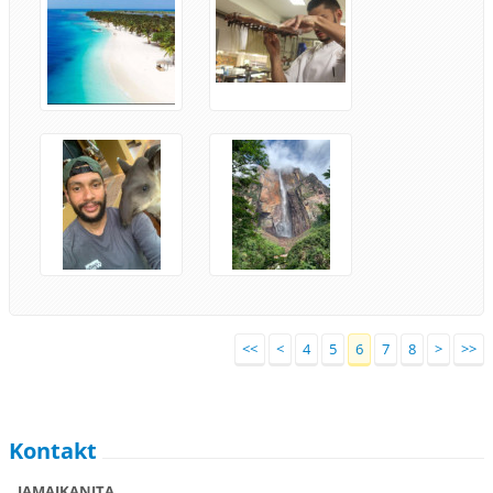
<<
<
4
5
6
7
8
>
>>
Kontakt
JAMAJKANITA