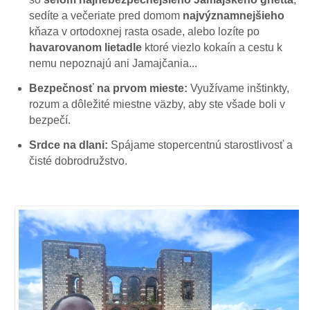
sedíte a večeriate pred domom
najvýznamnejšieho
kňaza v ortodoxnej rasta osade, alebo lozíte po
havarovanom lietadle
ktoré viezlo kokaín a cestu k
nemu nepoznajú ani Jamajčania...
Bezpečnosť na prvom mieste:
Využívame inštinkty,
rozum a dôležité miestne väzby, aby ste všade boli v
bezpečí.
Srdce na dlani:
Spájame stopercentnú starostlivosť a
čisté dobrodružstvo.