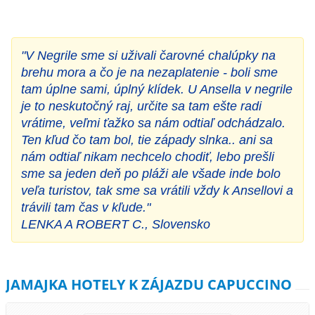
"V Negrile sme si uživali čarovné chalúpky na
brehu mora a čo je na nezaplatenie - boli sme
tam úplne sami, úplný klídek. U Ansella v negrile
je to neskutočný raj, určite sa tam ešte radi
vrátime, veľmi ťažko sa nám odtiaľ odchádzalo.
Ten kľud čo tam bol, tie západy slnka.. ani sa
nám odtiaľ nikam nechcelo chodiť, lebo prešli
sme sa jeden deň po pláži ale všade inde bolo
veľa turistov, tak sme sa vrátili vždy k Ansellovi a
trávili tam čas v kľude."
LENKA A ROBERT C., Slovensko
JAMAJKA HOTELY K ZÁJAZDU CAPUCCINO