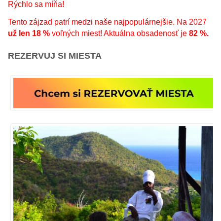
Rýchlo sa míňa!
Tento zájzad patrí medzi naše najpopulárnejšie. Na 2027
už len 18 %
voľných miest! Aktuálna obsadenosť je
82 %.
REZERVUJ SI MIESTA