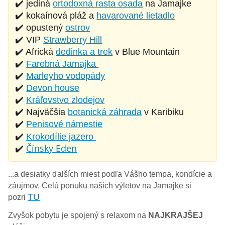
✔️ jediná
ortodoxná rasta osada
na Jamajke
✔️ kokaínová pláž a
havarované lietadlo
✔️ opustený
ostrov
✔️ VIP
Strawberry Hill
✔️ Africká
dedinka a trek
v Blue Mountain
✔️
Farebná Jamajka
✔️
Marleyho vodopády
✔️
Devon house
✔️
Kráľovstvo zlodejov
✔️ Najväčšia
botanická záhrada
v Karibiku
✔️
Penisové námestie
✔️
Krokodílie jazero
✔️
Čínsky Eden
...a desiatky ďalších miest podľa Vášho tempa, kondície a
záujmov. Celú ponuku našich výletov na Jamajke si
TU
pozri
Zvyšok pobytu je spojený s relaxom na
NAJKRAJŠEJ