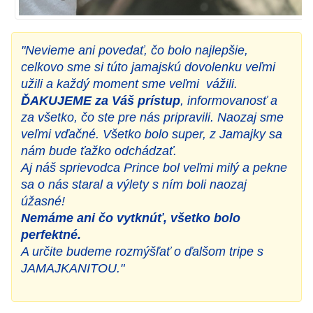
"Nevieme ani povedať, čo bolo najlepšie,
celkovo sme si túto jamajskú dovolenku veľmi
užili a každý moment sme veľmi vážili.
ĎAKUJEME za Váš prístup
, informovanosť a
za všetko, čo ste pre nás pripravili. Naozaj sme
veľmi vďačné. Všetko bolo super, z Jamajky sa
nám bude ťažko odchádzať.
Aj náš sprievodca Prince bol veľmi milý a pekne
sa o nás staral a výlety s ním boli naozaj
úžasné!
Nemáme ani čo vytknúť, všetko bolo
perfektné.
A určite budeme rozmýšľať o ďalšom tripe s
JAMAJKANITOU."