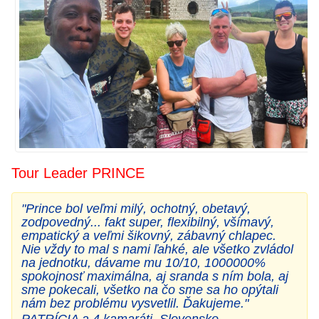
Tour Leader
PRINCE
"Prince bol veľmi milý, ochotný, obetavý,
zodpovedný... fakt super, flexibilný, všímavý,
empatický a veľmi šikovný, zábavný chlapec.
Nie vždy to mal s nami ľahké, ale všetko zvládol
na jednotku, dávame mu 10/10, 1000000%
spokojnosť maximálna, aj sranda s ním bola, aj
sme pokecali, všetko na čo sme sa ho opýtali
nám bez problému vysvetlil. Ďakujeme."
PATRÍCIA a 4 kamaráti, Slovensko