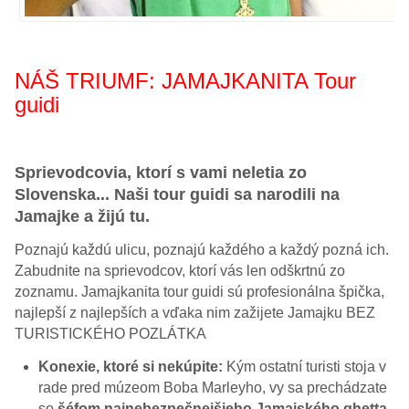
NÁŠ TRIUMF: JAMAJKANITA Tour
guidi
Sprievodcovia, ktorí s vami neletia zo
Slovenska... Naši tour guidi sa narodili na
Jamajke a žijú tu.
Poznajú každú ulicu, poznajú každého a každý pozná ich.
Zabudnite na sprievodcov, ktorí vás len odškrtnú zo
zoznamu. Jamajkanita tour guidi sú profesionálna špička,
najlepší z najlepších a vďaka nim zažijete Jamajku BEZ
TURISTICKÉHO POZLÁTKA
Konexie, ktoré si nekúpite:
Kým ostatní turisti stoja v
rade pred múzeom Boba Marleyho, vy sa prechádzate
so
šéfom najnebezpečnejšieho Jamajského ghetta
,