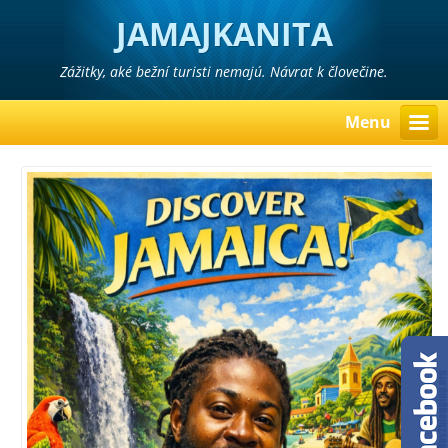
JAMAJKANITA
Zážitky, aké bežní turisti nemajú. Návrat k človečine.
Menu