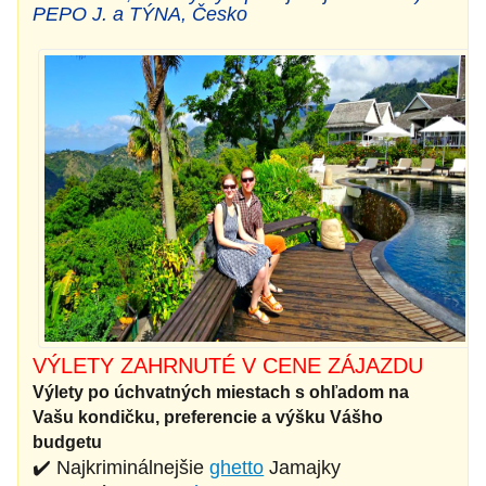
PEPO J. a TÝNA, Česko
VÝLETY ZAHRNUTÉ V CENE ZÁJAZDU
Výlety po úchvatných miestach s ohľadom na
Vašu kondičku, preferencie a výšku Vášho
budgetu
✔️ Najkriminálnejšie
ghetto
Jamajky