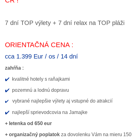
ČR !
7 dní TOP výlety + 7 dní relax na TOP pláži
ORIENTAČNÁ CENA :
cca 1.399 Eur / os / 14 dní
zahŕňa :
✔️
kvalitné hotely s raňajkami
✔️
pozemnú a lodnú dopravu
vybrané najlepšie výlety aj vstupné do atrakcií
✔️
✔️
najlepší sprievodcovia na Jamajke
+ letenka od 650 eur
+ organizačný poplatok
za dovolenku Vám na mieru 150