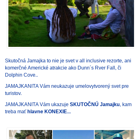
Skutočná Jamajka to nie je svet v all inclusive rezorte, ani
komerčné Americké atrakcie ako Dunn´s Rver Fall, či
Dolphin Cove..
JAMAJKANITA Vám neukazuje umelovytvorený svet pre
turistov.
JAMAJKANITA Vám ukazuje
SKUTOČNÚ Jamajku
, kam
treba mať
hlavne KONEXIE...