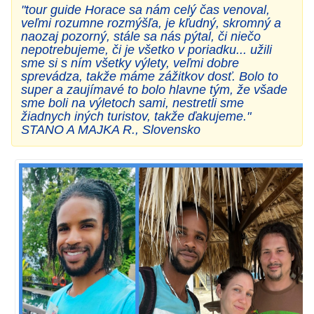
"tour guide Horace sa nám celý čas venoval,
veľmi rozumne rozmýšľa, je kľudný, skromný a
naozaj pozorný, stále sa nás pýtal, či niečo
nepotrebujeme, či je všetko v poriadku... užili
sme si s ním všetky výlety, veľmi dobre
sprevádza, takže máme zážitkov dosť. Bolo to
super a zaujímavé to bolo hlavne tým, že všade
sme boli na výletoch sami, nestretli sme
žiadnych iných turistov, takže ďakujeme."
STANO A MAJKA R., Slovensko