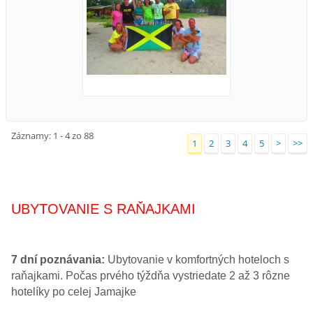
Záznamy: 1 - 4 zo 88
1
2
3
4
5
>
>>
UBYTOVANIE S RAŇAJKAMI
7 dní poznávania:
Ubytovanie v komfortných hoteloch s
raňajkami. Počas prvého týždňa vystriedate 2 až 3 rôzne
hotelíky po celej Jamajke