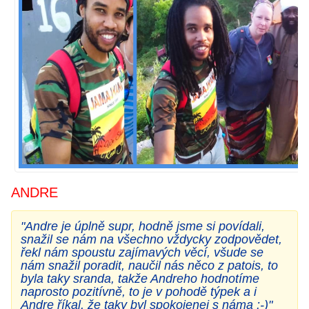
ANDRE
"
Andre je úplně supr, hodně jsme si povídali,
snažil se nám na všechno vždycky zodpovědet,
řekl nám spoustu zajímavých věcí, všude se
nám snažil poradit, naučil nás něco z patois, to
byla taky sranda, takže Andreho hodnotíme
naprosto pozitívně, to je v pohodě týpek a i
Andre říkal, že taky byl spokojenej s náma :-)"