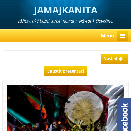
JAMAJKANITA
Zážitky, aké bežní turisti nemajú. Návrat k človečine.
Menu
Následující
Spustit prezentaci